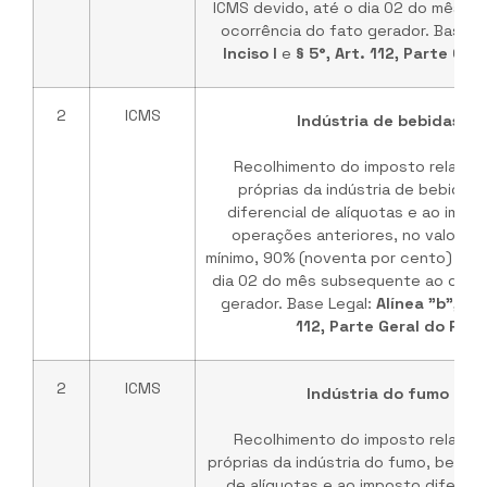
ICMS devido, até o dia 02 do mês s
ocorrência do fato gerador. Base L
Inciso I
e
§ 5°, Art. 112, Parte Ge
2
ICMS
Indústria de bebidas - P
Recolhimento do imposto relativ
próprias da indústria de bebidas
diferencial de alíquotas e ao impos
operações anteriores, no valor eq
mínimo, 90% (noventa por cento) do I
dia 02 do mês subsequente ao da oc
gerador. Base Legal:
Alínea "b", Inc
112, Parte Geral do RI
2
ICMS
Indústria do fumo - Pa
Recolhimento do imposto relativ
próprias da indústria do fumo, bem c
de alíquotas e ao imposto diferid