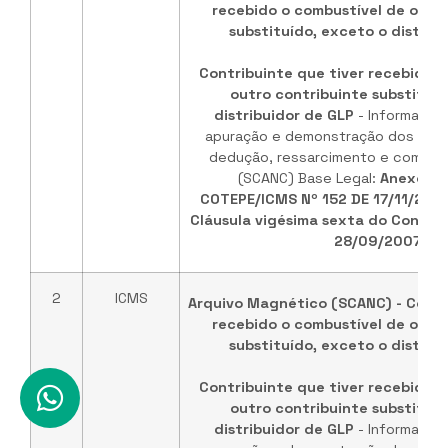
recebido o combustível de outr
substituído, exceto o distrib
Contribuinte que tiver recebido o
outro contribuinte substituíd
distribuidor de GLP
- Informaçõe
apuração e demonstração dos valo
dedução, ressarcimento e comple
(SCANC) Base Legal:
Anexo ún
COTEPE/ICMS Nº 152 DE 17/11/202
Cláusula vigésima sexta do Convêni
28/09/2007
.
2
ICMS
Arquivo Magnético (SCANC) - Contr
recebido o combustível de outr
substituído, exceto o distrib
Contribuinte que tiver recebido o
outro contribuinte substituíd
distribuidor de GLP
- Informaçõe