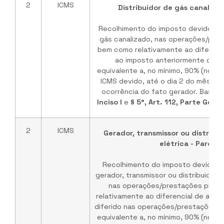
2
ICMS
Distribuidor de gás canalizad
Recolhimento do imposto devido pelo
gás canalizado, nas operações/pres
bem como relativamente ao diferenci
ao imposto anteriormente diferi
equivalente a, no mínimo, 90% (nove
ICMS devido, até o dia 2 do mês s
ocorrência do fato gerador. Base L
Inciso I
e
§ 5°, Art. 112, Parte Ger
2
ICMS
Gerador, transmissor ou distribu
elétrica - Parcial
Recolhimento do imposto devido pe
gerador, transmissor ou distribuidor d
nas operações/prestações própr
relativamente ao diferencial de alíq
diferido nas operações/prestações an
equivalente a, no mínimo, 90% (nove