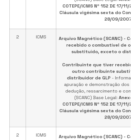
COTEPE/ICMS Nº 152 DE 17/11/202
Cláusula vigésima sexta do Convêni
28/09/2007
.
2
ICMS
Arquivo Magnético (SCANC) - Contr
recebido o combustível de outr
substituído, exceto o distrib
Contribuinte que tiver recebido o
outro contribuinte substituíd
distribuidor de GLP
- Informaçõe
apuração e demonstração dos valo
dedução, ressarcimento e comple
(SCANC) Base Legal:
Anexo ún
COTEPE/ICMS Nº 152 DE 17/11/202
Cláusula vigésima sexta do Convêni
28/09/2007
.
2
ICMS
Arquivo Magnético (SCANC) - Contr