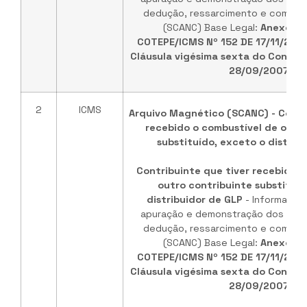
dedução, ressarcimento e comple
(SCANC) Base Legal:
Anexo ún
COTEPE/ICMS Nº 152 DE 17/11/202
Cláusula vigésima sexta do Convêni
28/09/2007
.
2
ICMS
Arquivo Magnético (SCANC) - Contr
recebido o combustível de outr
substituído, exceto o distrib
Contribuinte que tiver recebido o
outro contribuinte substituíd
distribuidor de GLP
- Informaçõe
apuração e demonstração dos valo
dedução, ressarcimento e comple
(SCANC) Base Legal:
Anexo ún
COTEPE/ICMS Nº 152 DE 17/11/202
Cláusula vigésima sexta do Convêni
28/09/2007
.