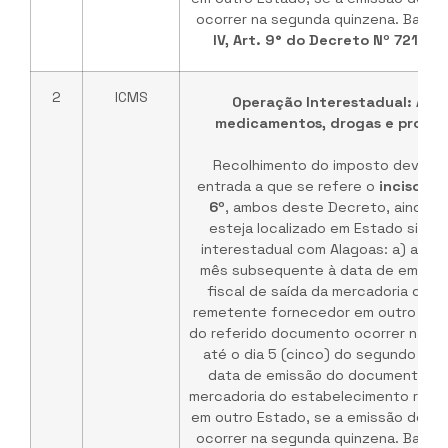
ocorrer na segunda quinzena. Base 
IV, Art. 9° do Decreto Nº 72101 
2
ICMS
Operação Interestadual: Ata
medicamentos, drogas e produt
Recolhimento do imposto devido 
entrada a que se refere o
inciso I d
6º
, ambos deste Decreto, ainda q
esteja localizado em Estado signa
interestadual com Alagoas: a) até o
mês subsequente à data de emiss
fiscal de saída da mercadoria do 
remetente fornecedor em outro Esta
do referido documento ocorrer na pri
até o dia 5 (cinco) do segundo mê
data de emissão do documento fis
mercadoria do estabelecimento rem
em outro Estado, se a emissão do r
ocorrer na segunda quinzena. Base 