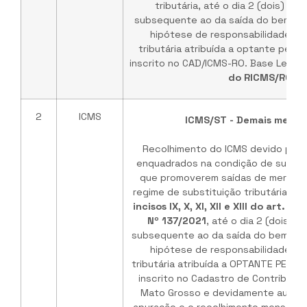
tributária, até o dia 2 (dois) d
subsequente ao da saída do bem e d
hipótese de responsabilidade por
tributária atribuída a optante pelo 
inscrito no CAD/ICMS-RO. Base Legal:
do RICMS/RO
2
ICMS
ICMS/ST - Demais merca
Recolhimento do ICMS devido pelo
enquadrados na condição de substit
que promoverem saídas de mercador
regime de substituição tributária, n
incisos IX, X, XI, XII e XIII do art. 1
Nº 137/2021
, até o dia 2 (dois) 
subsequente ao da saída do bem ou 
hipótese de responsabilidade por
tributária atribuída a OPTANTE PELO 
inscrito no Cadastro de Contribuin
Mato Grosso e devidamente autoriza