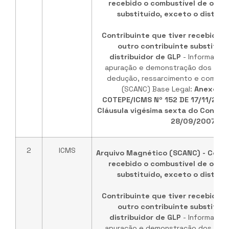
recebido o combustível de outr
substituído, exceto o distrib
Contribuinte que tiver recebido o
outro contribuinte substituíd
distribuidor de GLP
- Informaçõe
apuração e demonstração dos valo
dedução, ressarcimento e comple
(SCANC) Base Legal:
Anexo ún
COTEPE/ICMS Nº 152 DE 17/11/202
Cláusula vigésima sexta do Convêni
28/09/2007
.
2
ICMS
Arquivo Magnético (SCANC) - Contr
recebido o combustível de outr
substituído, exceto o distrib
Contribuinte que tiver recebido o
outro contribuinte substituíd
distribuidor de GLP
- Informaçõe
apuração e demonstração dos valo