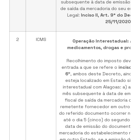
subsequente à data de emissão do 
de saída da mercadoria do seu esta
Legal:
Inciso II, Art. 9° do Decre
25/11/2020
.
2
ICMS
Operação Interestadual: Ata
medicamentos, drogas e produt
Recolhimento do imposto devido 
entrada a que se refere o
inciso I d
6º
, ambos deste Decreto, ainda q
esteja localizado em Estado signa
interestadual com Alagoas: a) até o
mês subsequente à data de emiss
fiscal de saída da mercadoria do 
remetente fornecedor em outro Esta
do referido documento ocorrer na pri
até o dia 5 (cinco) do segundo mê
data de emissão do documento fis
mercadoria do estabelecimento rem
em outro Estado, se a emissão do r