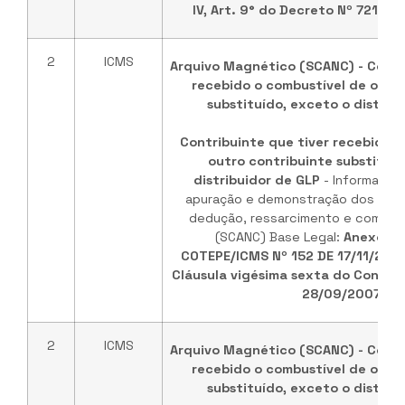
IV, Art. 9° do Decreto Nº 72101 
2
ICMS
Arquivo Magnético (SCANC) - Contr
recebido o combustível de outr
substituído, exceto o distrib
Contribuinte que tiver recebido o
outro contribuinte substituíd
distribuidor de GLP
- Informaçõe
apuração e demonstração dos valo
dedução, ressarcimento e comple
(SCANC) Base Legal:
Anexo ún
COTEPE/ICMS Nº 152 DE 17/11/202
Cláusula vigésima sexta do Convêni
28/09/2007
.
2
ICMS
Arquivo Magnético (SCANC) - Contr
recebido o combustível de outr
substituído, exceto o distrib