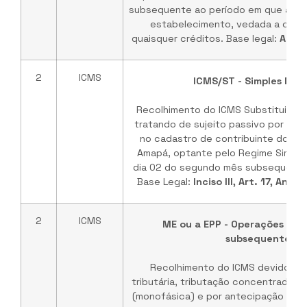
subsequente ao período em que a mer
estabelecimento, vedada a com
quaisquer créditos. Base legal:
Art. 
2
ICMS
ICMS/ST - Simples Naci
Recolhimento do ICMS Substituição T
tratando de sujeito passivo por subst
no cadastro de contribuinte do IC
Amapá, optante pelo Regime Simples
dia 02 do segundo mês subsequente
Base Legal:
Inciso III, Art. 17, Anex
2
ICMS
ME ou a EPP - Operações ou 
subsequentes
Recolhimento do ICMS devido por
tributária, tributação concentrada e
(monofásica) e por antecipação trib