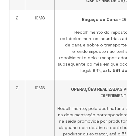
GSF Nº 155 DE 09/06/
2
ICMS
Bagaço de Cana - Difer
Recolhimento do imposto dev
estabelecimentos industriais adqui
de cana e sobre o transporte da
referido imposto não tenha sid
recolhimento pelo transportador, até
subsequente do mês em que ocorreu 
legal:
§ 1º, art. 581 do RI
2
ICMS
OPERAÇÕES REALIZADAS POR 
DIFERIMENTO
Recolhimento, pelo destinatário dest
na documentação correspondente, d
na saída promovida por produtor situ
alagoano com destino a contribuint
produtor ou extrator, até o 5° (qu