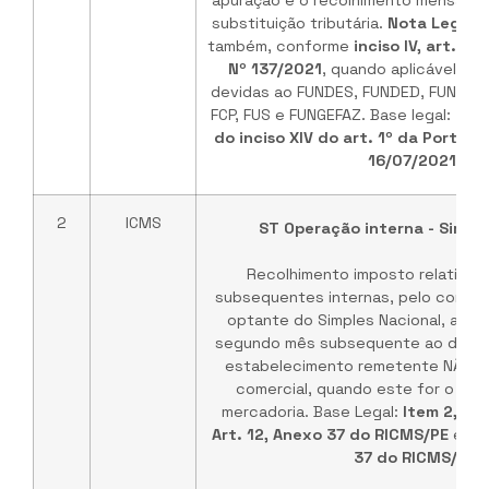
apuração e o recolhimento mensal d
substituição tributária.
Nota Legisw
também, conforme
inciso IV, art. 3º
Nº 137/2021
, quando aplicável, da
devidas ao FUNDES, FUNDED, FUNTEC
FCP, FUS e FUNGEFAZ. Base legal:
alín
do inciso XIV do art. 1º da Portari
16/07/2021
.
2
ICMS
ST Operação interna - Simple
Recolhimento imposto relativo 
subsequentes internas, pelo contrib
optante do Simples Nacional, até o
segundo mês subsequente ao da saí
estabelecimento remetente NÃO sej
comercial, quando este for o rea
mercadoria. Base Legal:
Item 2, Alín
Art. 12, Anexo 37 do RICMS/PE
e
§ 
37 do RICMS/PE