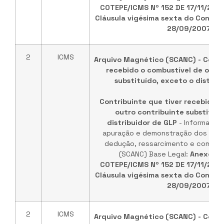
COTEPE/ICMS Nº 152 DE 17/11/202
Cláusula vigésima sexta do Convêni
28/09/2007
.
2
ICMS
Arquivo Magnético (SCANC) - Contr
recebido o combustível de outr
substituído, exceto o distrib
Contribuinte que tiver recebido o
outro contribuinte substituíd
distribuidor de GLP
- Informaçõe
apuração e demonstração dos valo
dedução, ressarcimento e comple
(SCANC) Base Legal:
Anexo ún
COTEPE/ICMS Nº 152 DE 17/11/202
Cláusula vigésima sexta do Convêni
28/09/2007
.
2
ICMS
Arquivo Magnético (SCANC) - Contr