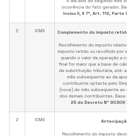
o dia dois do segundo mês subs
ocorrência do fato gerador. Base L
Inciso II, § 7°, Art. 112, Parte G
2
ICMS
Complemento do imposto retido ou 
Recolhimento do imposto relativo a
imposto retido ou recolhido por substi
quando o valor da operação a consu
final for maior que a base de cálculo 
de substituição tributária, até: a) 2
mês subsequente ao da apuração
contribuinte optante pelo Simples 
(nove) do mês subsequente ao da a
dos demais contribuintes. Base Lega
25 do Decreto Nº 90309 DE 
2
ICMS
Antecipação
Recolhimento do imposto devido pe