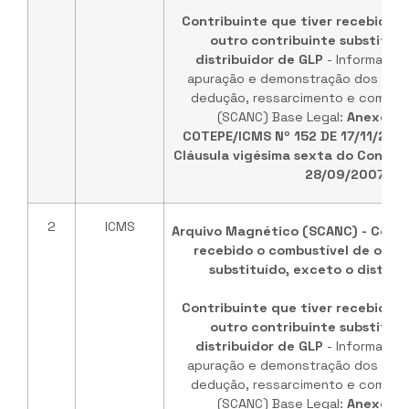
Contribuinte que tiver recebido o
outro contribuinte substituíd
distribuidor de GLP
- Informaçõe
apuração e demonstração dos valo
dedução, ressarcimento e comple
(SCANC) Base Legal:
Anexo ún
COTEPE/ICMS Nº 152 DE 17/11/202
Cláusula vigésima sexta do Convêni
28/09/2007
.
2
ICMS
Arquivo Magnético (SCANC) - Contr
recebido o combustível de outr
substituído, exceto o distrib
Contribuinte que tiver recebido o
outro contribuinte substituíd
distribuidor de GLP
- Informaçõe
apuração e demonstração dos valo
dedução, ressarcimento e comple
(SCANC) Base Legal:
Anexo ún