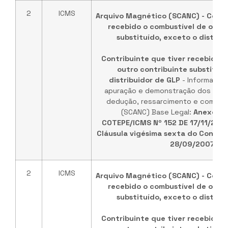
2
ICMS
Arquivo Magnético (SCANC) - Contr
recebido o combustível de outr
substituído, exceto o distrib
Contribuinte que tiver recebido o
outro contribuinte substituíd
distribuidor de GLP
- Informaçõe
apuração e demonstração dos valo
dedução, ressarcimento e comple
(SCANC) Base Legal:
Anexo ún
COTEPE/ICMS Nº 152 DE 17/11/202
Cláusula vigésima sexta do Convêni
28/09/2007
.
2
ICMS
Arquivo Magnético (SCANC) - Contr
recebido o combustível de outr
substituído, exceto o distrib
Contribuinte que tiver recebido o