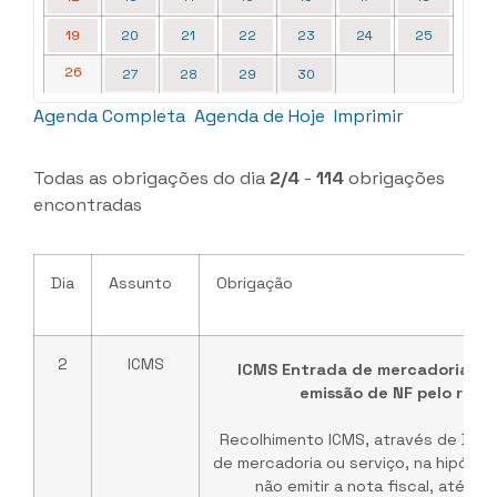
19
20
21
22
23
24
25
26
27
28
29
30
Agenda Completa
Agenda de Hoje
Imprimir
Todas as obrigações do dia
2/4
-
114
obrigações
encontradas
Dia
Assunto
Obrigação
2
ICMS
ICMS Entrada de mercadoria ou 
emissão de NF pelo rem
Recolhimento ICMS, através de DAR,
de mercadoria ou serviço, na hipóte
não emitir a nota fiscal, até o 