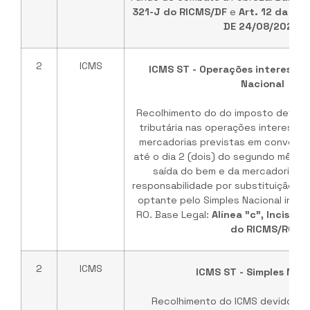
321-J do RICMS/DF
e
Art. 12 da Por
DE 24/08/2022
.
2
ICMS
ICMS ST - Operações interestadu
Nacional
Recolhimento do do imposto devido 
tributária nas operações interesta
mercadorias previstas em convênio
até o dia 2 (dois) do segundo mês 
saída do bem e da mercadoria, n
responsabilidade por substituição trib
optante pelo Simples Nacional inscr
RO. Base Legal:
Alínea "c", Inciso I,
do RICMS/RO
2
ICMS
ICMS ST - Simples Naci
Recolhimento do ICMS devido por