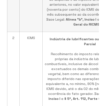
anteriores, no valor equivalente a,
(noventa por cento) do ICMS devido,
mês subsequente ao da ocorrência 
Base Legal:
Alínea "b", Inciso I
e
§ 5
Geral do RICMS/M
2
ICMS
Indústria de lubrificantes ou de
Parcial
Recolhimento do imposto relativ
próprias da indústria de lubrifi
combustíveis, inclusive de álcool para
excetuados os demais combustív
vegetal, bem como ao diferencial d
imposto diferido nas operações ante
equivalente a, no mínimo, 90% (nove
ICMS devido, até o dia 02 do mês s
ocorrência do fato gerador. Base L
Inciso I
e
§ 5°, Art. 112, Parte Ge