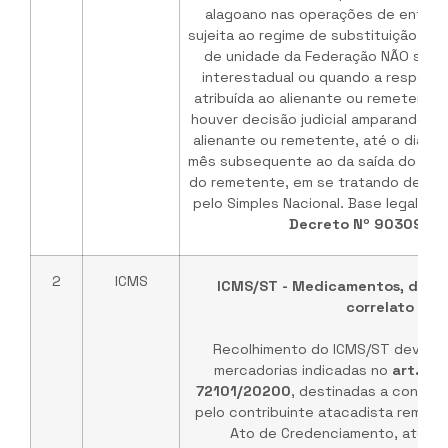
alagoano nas operações de entrad
sujeita ao regime de substituição tri
de unidade da Federação NÃO signa
interestadual ou quando a responsa
atribuída ao alienante ou remetente,
houver decisão judicial amparando a 
alienante ou remetente, até o dia 2 
mês subsequente ao da saída do bem
do remetente, em se tratando de des
pelo Simples Nacional. Base legal:
Inc
Decreto Nº 90309/2
2
ICMS
ICMS/ST - Medicamentos, droga
correlato
Recolhimento do ICMS/ST devido 
mercadorias indicadas no
art. 1º
72101/20200
, destinadas a contrib
pelo contribuinte atacadista remet
Ato de Credenciamento, até o 