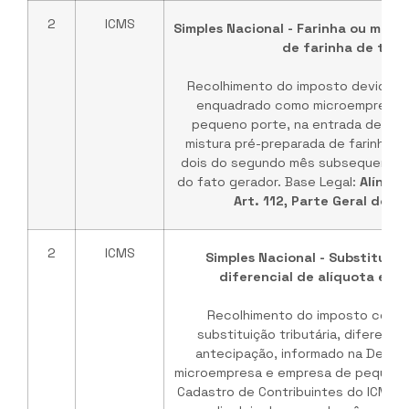
2
ICMS
Simples Nacional - Farinha ou mist
de farinha de trig
Recolhimento do imposto devido pe
enquadrado como microempresa 
pequeno porte, na entrada de fari
mistura pré-preparada de farinha de 
dois do segundo mês subsequente a
do fato gerador. Base Legal:
Alínea "
Art. 112, Parte Geral do 
2
ICMS
Simples Nacional - Substituição
diferencial de alíquota e a
Recolhimento do imposto corr
substituição tributária, diferencia
antecipação, informado na DeSTD
microempresa e empresa de pequeno 
Cadastro de Contribuintes do ICMS 