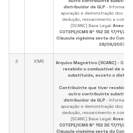
outro contribuinte substituíd
distribuidor de GLP
- Informaçõe
apuração e demonstração dos valo
dedução, ressarcimento e comple
(SCANC) Base Legal:
Anexo ún
COTEPE/ICMS Nº 152 DE 17/11/202
Cláusula vigésima sexta do Convêni
28/09/2007
.
2
ICMS
Arquivo Magnético (SCANC) - Contr
recebido o combustível de outr
substituído, exceto o distrib
Contribuinte que tiver recebido o
outro contribuinte substituíd
distribuidor de GLP
- Informaçõe
apuração e demonstração dos valo
dedução, ressarcimento e comple
(SCANC) Base Legal:
Anexo ún
COTEPE/ICMS Nº 152 DE 17/11/202
Cláusula vigésima sexta do Convêni