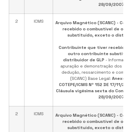
28/09/2007
.
2
ICMS
Arquivo Magnético (SCANC) - Contr
recebido o combustível de outr
substituído, exceto o distrib
Contribuinte que tiver recebido o
outro contribuinte substituíd
distribuidor de GLP
- Informaçõe
apuração e demonstração dos valo
dedução, ressarcimento e comple
(SCANC) Base Legal:
Anexo ún
COTEPE/ICMS Nº 152 DE 17/11/202
Cláusula vigésima sexta do Convêni
28/09/2007
.
2
ICMS
Arquivo Magnético (SCANC) - Contr
recebido o combustível de outr
substituído, exceto o distrib