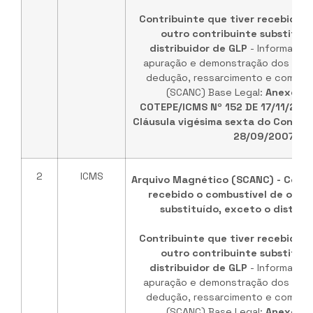
Contribuinte que tiver recebido o
outro contribuinte substituíd
distribuidor de GLP
- Informaçõe
apuração e demonstração dos valo
dedução, ressarcimento e comple
(SCANC) Base Legal:
Anexo ún
COTEPE/ICMS Nº 152 DE 17/11/202
Cláusula vigésima sexta do Convêni
28/09/2007
.
2
ICMS
Arquivo Magnético (SCANC) - Contr
recebido o combustível de outr
substituído, exceto o distrib
Contribuinte que tiver recebido o
outro contribuinte substituíd
distribuidor de GLP
- Informaçõe
apuração e demonstração dos valo
dedução, ressarcimento e comple
(SCANC) Base Legal:
Anexo ún