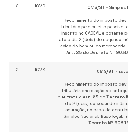
2
ICMS
ICMS/ST - Simples Naci
Recolhimento do imposto devido p
tributária pelo sujeito passivo, dest
inscrito no CACEAL e optante pelo S
até o dia 2 (dois) do segundo mês 
saída do bem ou da mercadoria. Bas
Art. 25 do Decreto Nº 90309 D
2
ICMS
ICMS/ST - Estoque
Recolhimento do imposto devido p
tributária em relação ao estoque d
que trata o
art. 23 do Decreto Nº 
dia 2 (dois) do segundo mês sub
apuração, no caso de contribuint
Simples Nacional. Base legal:
inciso
Decreto Nº 90309/2