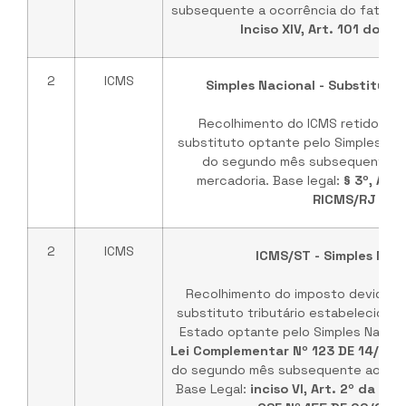
subsequente a ocorrência do fato ger
Inciso XIV, Art. 101 do R
2
ICMS
Simples Nacional - Substituiçã
Recolhimento do ICMS retido pelo
substituto optante pelo Simples Naci
do segundo mês subsequente ao
mercadoria. Base legal:
§ 3º, Art. 
RICMS/RJ
2
ICMS
ICMS/ST - Simples Naci
Recolhimento do imposto devido pe
substituto tributário estabelecido 
Estado optante pelo Simples Nacion
Lei Complementar Nº 123 DE 14/12
do segundo mês subsequente ao per
Base Legal:
inciso VI, Art. 2º da In