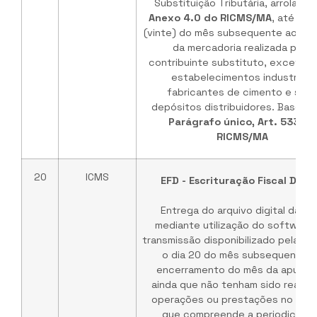
Substituição Tributária, arroladas
Anexo 4.0 do RICMS/MA
, até o d
(vinte) do mês subsequente ao da 
da mercadoria realizada pelo
contribuinte substituto, exceto p
estabelecimentos industriais
fabricantes de cimento e seu
depósitos distribuidores. Base Le
Parágrafo único, Art. 533 do
RICMS/MA
20
ICMS
EFD - Escrituração Fiscal Digit
Entrega do arquivo digital da EF
mediante utilização do software
transmissão disponibilizado pela RF
o dia 20 do mês subsequente a
encerramento do mês da apuraç
ainda que não tenham sido realiz
operações ou prestações no perí
que compreende a periodicidad