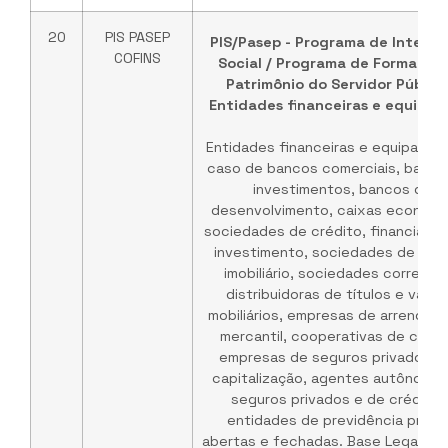
20
PIS PASEP
PIS/Pasep - Programa de Integr
COFINS
Social / Programa de Formação
Patrimônio do Servidor Público
Entidades financeiras e equipar
Entidades financeiras e equiparad
caso de bancos comerciais, banco
investimentos, bancos de
desenvolvimento, caixas econômi
sociedades de crédito, financiame
investimento, sociedades de cré
imobiliário, sociedades corretora
distribuidoras de títulos e valor
mobiliários, empresas de arrendam
mercantil, cooperativas de crédi
empresas de seguros privados e
capitalização, agentes autônomo
seguros privados e de crédito 
entidades de previdência priva
abertas e fechadas. Base Legal:
Inc