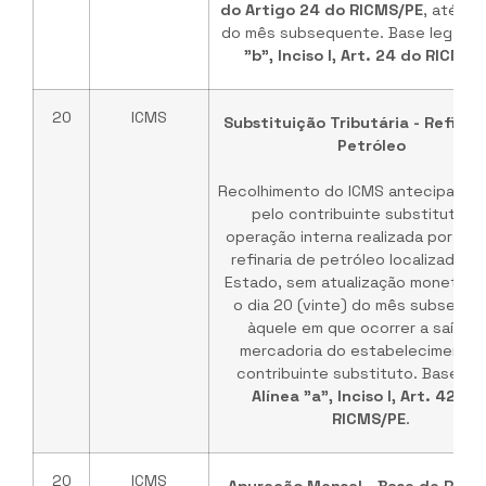
do Artigo 24 do RICMS/PE
, até o 
do mês subsequente. Base legal:
A
"b", Inciso I, Art. 24 do RICMS/
20
ICMS
Substituição Tributária - Refinar
Petróleo
Recolhimento do ICMS antecipado r
pelo contribuinte substituto e
operação interna realizada por ba
refinaria de petróleo localizada n
Estado, sem atualização monetária
o dia 20 (vinte) do mês subseque
àquele em que ocorrer a saída 
mercadoria do estabelecimento 
contribuinte substituto. Base Leg
Alínea "a", Inciso I, Art. 422 d
RICMS/PE
.
20
ICMS