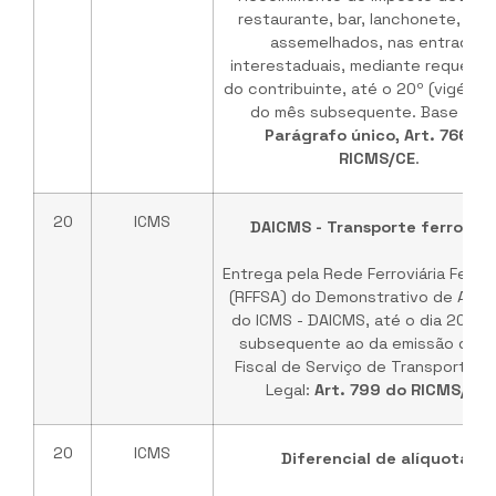
restaurante, bar, lanchonete, hot
assemelhados, nas entradas
interestaduais, mediante requerim
do contribuinte, até o 20º (vigésimo
do mês subsequente. Base Lega
Parágrafo único, Art. 766 do
RICMS/CE
.
20
ICMS
DAICMS - Transporte ferroviár
Entrega pela Rede Ferroviária Feder
(RFFSA) do Demonstrativo de Apur
do ICMS - DAICMS, até o dia 20 do
subsequente ao da emissão da N
Fiscal de Serviço de Transporte. 
Legal:
Art. 799 do RICMS/CE
.
20
ICMS
Diferencial de alíquotas