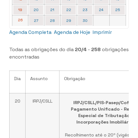
19
20
21
22
23
24
25
26
27
28
29
30
Agenda Completa
Agenda de Hoje
Imprimir
Todas as obrigações do dia
20/4
-
258
obrigações
encontradas
Dia
Assunto
Obrigação
20
IRPJ/CSLL
IRPJ/CSLL/PIS-Pasep/Cofins -
Pagamento Unificado - Regim
Especial de Tributação -
Incorporações Imobiliárias
Recolhimento até o 20º (vigésimo)