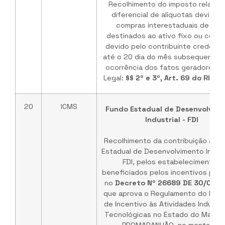
Recolhimento do imposto relativo
diferencial de alíquotas devido 
compras interestaduais de ben
destinados ao ativo fixo ou cons
devido pelo contribuinte credenci
até o 20 dia do mês subsequente 
ocorrência dos fatos geradores. 
Legal:
§§ 2º e 3º, Art. 69 do RIC
20
ICMS
Fundo Estadual de Desenvolvim
Industrial - FDI
Recolhimento da contribuição ao 
Estadual de Desenvolvimento Industr
FDI, pelos estabelecimentos
beneficiados pelos incentivos prev
no
Decreto Nº 26689 DE 30/06/2
que aprova o Regulamento do Pro
de Incentivo às Atividades Industri
Tecnológicas no Estado do Maranh