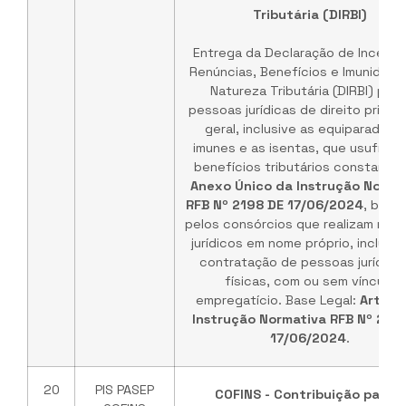
Tributária (DIRBI)
Entrega da Declaração de Incenti
Renúncias, Benefícios e Imunidade
Natureza Tributária (DIRBI) pela
pessoas jurídicas de direito priva
geral, inclusive as equiparadas, 
imunes e as isentas, que usufrue
benefícios tributários constante
Anexo Único da Instrução Norma
RFB Nº 2198 DE 17/06/2024
, bem 
pelos consórcios que realizam neg
jurídicos em nome próprio, inclusiv
contratação de pessoas jurídica
físicas, com ou sem vínculo
empregatício. Base Legal:
Art. 5º
Instrução Normativa RFB Nº 219
17/06/2024
.
20
PIS PASEP
COFINS - Contribuição para o