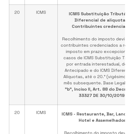
20
ICMS
ICMS Substituição Tributária 
Diferencial de alíquotas -
Contribuintes credenciados
Recolhimento do imposto devido p
contribuintes credenciados a recol
imposto em prazo excepcional, 
casos de ICMS Substituição Tribut
por entrada interestadual, do IC
Antecipado e do ICMS Diferencial
Alíquotas, até o 20.° (vigésimo) di
mês subsequente. Base Legal:
Al
"b", Inciso II, Art. 88 do Decreto
33327 DE 30/10/2019
.
20
ICMS
ICMS - Restaurante, Bar, Lancho
Hotel e Assemelhados
Recolhimento do imposto devido 