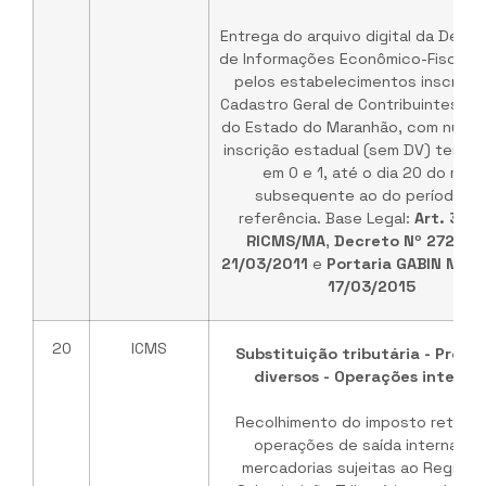
Entrega do arquivo digital da Decla
de Informações Econômico-Fiscais -
pelos estabelecimentos inscritos
Cadastro Geral de Contribuintes do
do Estado do Maranhão, com núme
inscrição estadual (sem DV) termi
em 0 e 1, até o dia 20 do mês
subsequente ao do período d
referência. Base Legal:
Art. 308
RICMS/MA
,
Decreto Nº 27275 
21/03/2011
e
Portaria GABIN Nº 1
17/03/2015
20
ICMS
Substituição tributária - Produ
diversos - Operações interna
Recolhimento do imposto retido 
operações de saída interna da
mercadorias sujeitas ao Regime 