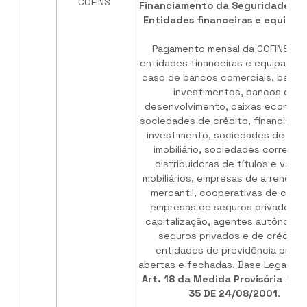
COFINS
Financiamento da Seguridade Soc
Entidades financeiras e equipar
Pagamento mensal da COFINS pel
entidades financeiras e equiparada
caso de bancos comerciais, banco
investimentos, bancos de
desenvolvimento, caixas econômi
sociedades de crédito, financiame
investimento, sociedades de cré
imobiliário, sociedades corretora
distribuidoras de títulos e valor
mobiliários, empresas de arrendam
mercantil, cooperativas de crédi
empresas de seguros privados e
capitalização, agentes autônomo
seguros privados e de crédito 
entidades de previdência priva
abertas e fechadas. Base Legal:
Inc
Art. 18 da Medida Provisória Nº 2
35 DE 24/08/2001
.