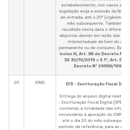
estabelecimento, nos casos em q
legislação exija a emissão da Nota F
de entrada, até o 20° (vigésimo) d
mês subsequente. Também ser
recolhido nesta data o diferencia
alíquotas devido em razão das ent
interestaduais de bem do ativ
permanente ou de consumo. Base L
Inciso III, Art. 88 do Decreto Nº 
DE 30/10/2019
e
§ 1º, Art. 589
Decreto Nº 24569/1997
.
20
ICMS
EFD - Escrituração Fiscal Digit
Entrega do arquivo digital relativo 
- Escrituração Fiscal Digital (SPED Fi
contendo a totalidade das inform
necessárias à apuração do ICMS e do
até o dia 20 do mês subsequente
período de referência, para as emp