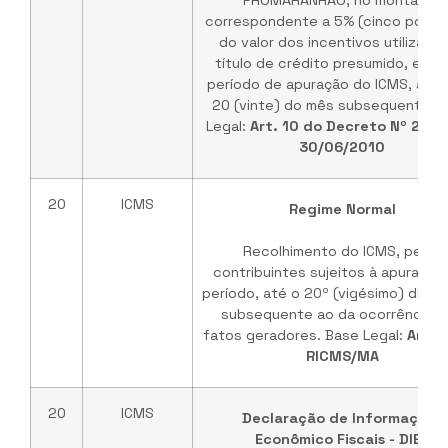
PROMARANHÃO, no montante
correspondente a 5% (cinco por c
do valor dos incentivos utilizados
título de crédito presumido, em 
período de apuração do ICMS, até 
20 (vinte) do mês subsequente. 
Legal:
Art. 10 do Decreto Nº 2668
30/06/2010
20
ICMS
Regime Normal
Recolhimento do ICMS, pelos
contribuintes sujeitos à apuração
período, até o 20º (vigésimo) dia d
subsequente ao da ocorrência d
fatos geradores. Base Legal:
Art. 
RICMS/MA
20
ICMS
Declaração de Informações
Econômico Fiscais - DIEF