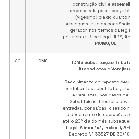
construção civil e assemelhad
credenciado pelo Fisco, até o 2
(vigésimo) dia do quarto mês
subsequente ao da ocorrência do 
gerador, nos termos da legislaç
pertinente. Base Legal:
§ 1º, Art. 7
RICMS/CE
.
20
ICMS
ICMS Substituição Tributária 
Atacadistas e Varejistas
Recolhimento do imposto devido p
contribuintes substitutos, atacad
e varejistas, nos casos de ICM
Substituição Tributária devido p
entradas, por saídas, o retido na f
o decorrente de operações própr
até o 20º dia do mês subsequente.
Legal:
Alínea "a", Inciso II, Art. 8
Decreto Nº 33327 DE 30/10/20