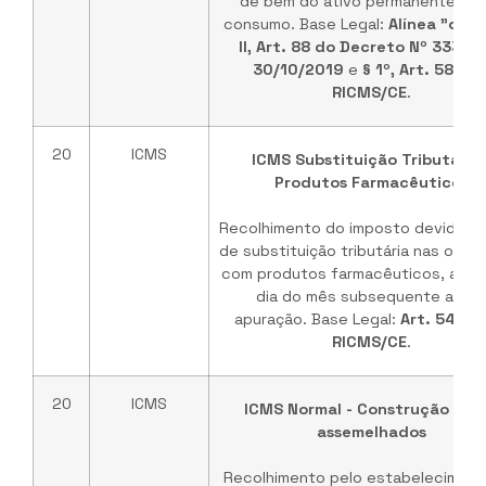
de bem do ativo permanente ou 
consumo. Base Legal:
Alínea "c", I
II, Art. 88 do Decreto Nº 33327
30/10/2019
e
§ 1º, Art. 589 d
RICMS/CE
.
20
ICMS
ICMS Substituição Tributária 
Produtos Farmacêuticos
Recolhimento do imposto devido à t
de substituição tributária nas oper
com produtos farmacêuticos, até 
dia do mês subsequente ao da
apuração. Base Legal:
Art. 548-G
RICMS/CE
.
20
ICMS
ICMS Normal - Construção civil
assemelhados
Recolhimento pelo estabeleciment