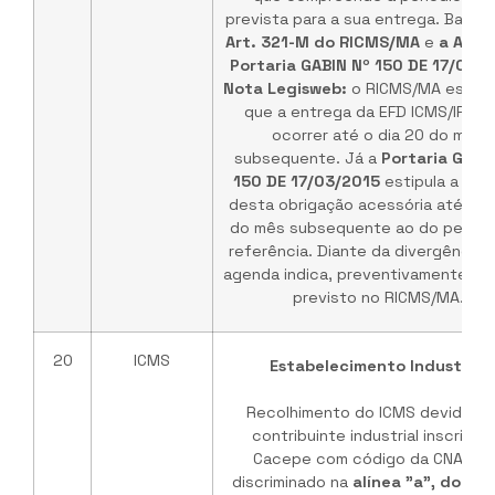
prevista para a sua entrega. Base L
Art. 321-M do RICMS/MA
e
a Art. 
Portaria GABIN Nº 150 DE 17/03/
Nota Legisweb:
o RICMS/MA estab
que a entrega da EFD ICMS/IPI d
ocorrer até o dia 20 do mês
subsequente. Já a
Portaria GABI
150 DE 17/03/2015
estipula a ent
desta obrigação acessória até o d
do mês subsequente ao do períod
referência. Diante da divergência,
agenda indica, preventivamente, o 
previsto no RICMS/MA.
20
ICMS
Estabelecimento Industrial
Recolhimento do ICMS devido pe
contribuinte industrial inscrito 
Cacepe com código da CNAE nã
discriminado na
alínea "a", do inci