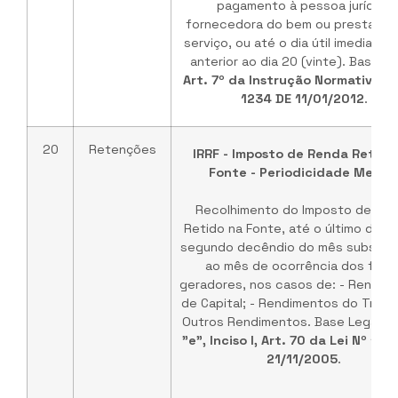
pagamento à pessoa jurídica
fornecedora do bem ou prestador
serviço, ou até o dia útil imediata
anterior ao dia 20 (vinte). Base Le
Art. 7º da Instrução Normativa R
1234 DE 11/01/2012
.
20
Retenções
IRRF - Imposto de Renda Retido
Fonte - Periodicidade Mensa
Recolhimento do Imposto de Re
Retido na Fonte, até o último dia út
segundo decêndio do mês subseq
ao mês de ocorrência dos fato
geradores, nos casos de: - Rendim
de Capital; - Rendimentos do Trabal
Outros Rendimentos. Base Legal:
A
"e", Inciso I, Art. 70 da Lei Nº 111
21/11/2005
.