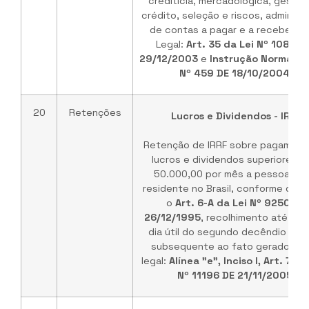
creditícia, mercadológica, gestão
crédito, seleção e riscos, administ
de contas a pagar e a receber. B
Legal:
Art. 35 da Lei Nº 10833 
29/12/2003
e
Instrução Normativ
Nº 459 DE 18/10/2004.
20
Retenções
Lucros e Dividendos - IRRF
Retenção de IRRF sobre pagament
lucros e dividendos superiores a
50.000,00 por mês a pessoa físi
residente no Brasil, conforme disci
o
Art. 6-A da Lei Nº 9250 DE
26/12/1995
, recolhimento até o úl
dia útil do segundo decêndio do 
subsequente ao fato gerador. B
legal:
Alínea "e", Inciso I, Art. 70 d
Nº 11196 DE 21/11/2005
.