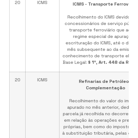
20
ICMS
ICMS - Transporte Ferroviári
Recolhimento do ICMS devido pe
concessionários de serviço públic
transporte ferroviário que adot
regime especial de apuração e
escrituração do ICMS, até o dia 2
mês subsequente ao da emissão
conhecimento de transporte eletrô
Base Legal:
§ 1º, Art. 448 da RICM
20
ICMS
Refinarias de Petróleo -
Complementação
Recolhimento do valor do impos
apurado no mês anterior, deduzid
parcela já recolhida no decorrer do
em relação às operações e presta
próprias, bem como do imposto rel
à substituição tributária, pelas em