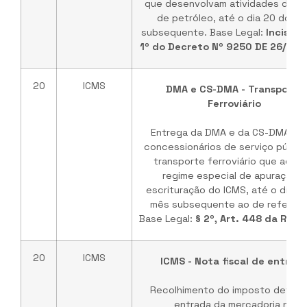
que desenvolvam atividades de re
de petróleo, até o dia 20 do m
subsequente. Base Legal:
Inciso II,
1º do Decreto Nº 9250 DE 26/11/
20
ICMS
DMA e CS-DMA - Transporte
Ferroviário
Entrega da DMA e da CS-DMA pe
concessionários de serviço públic
transporte ferroviário que adot
regime especial de apuração e
escrituração do ICMS, até o dia 2
mês subsequente ao de referênc
Base Legal:
§ 2º, Art. 448 da RICM
20
ICMS
ICMS - Nota fiscal de entrad
Recolhimento do imposto devido
entrada da mercadoria no