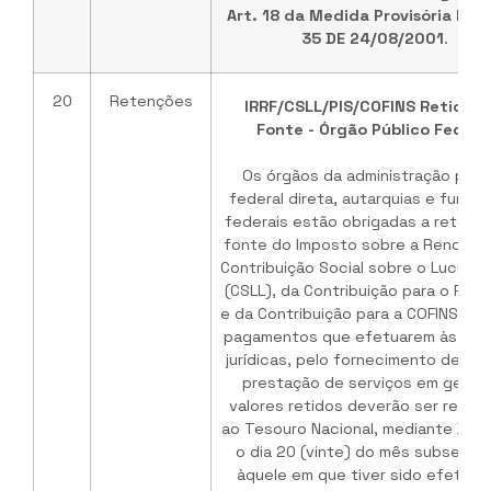
Art. 18 da Medida Provisória Nº 2
35 DE 24/08/2001
.
20
Retenções
IRRF/CSLL/PIS/COFINS Retidos 
Fonte - Órgão Público Federa
Os órgãos da administração públ
federal direta, autarquias e funda
federais estão obrigadas a retenç
fonte do Imposto sobre a Renda (IR
Contribuição Social sobre o Lucro L
(CSLL), da Contribuição para o PIS/
e da Contribuição para a COFINS sob
pagamentos que efetuarem às pe
jurídicas, pelo fornecimento de be
prestação de serviços em geral.
valores retidos deverão ser recolh
ao Tesouro Nacional, mediante DARF
o dia 20 (vinte) do mês subseque
àquele em que tiver sido efetuad