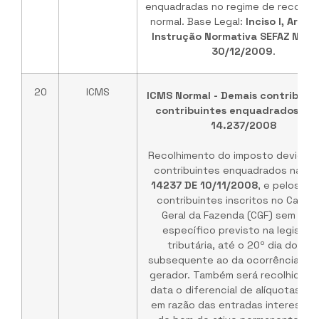
enquadradas no regime de recolhi
normal. Base Legal:
Inciso I, Art. 2
Instrução Normativa SEFAZ Nº 4
30/12/2009
.
20
ICMS
ICMS Normal - Demais contribuint
contribuintes enquadrados na 
14.237/2008
Recolhimento do imposto devido p
contribuintes enquadrados na
Lei
14237 DE 10/11/2008
, e pelos de
contribuintes inscritos no Cadas
Geral da Fazenda (CGF) sem pra
específico previsto na legislaç
tributária, até o 20º dia do mê
subsequente ao da ocorrência do 
gerador. Também será recolhido n
data o diferencial de alíquotas de
em razão das entradas interestad