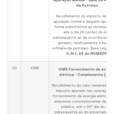
Apuração Mensal - Base de Refin
de Petróleo
Recolhimento do imposto relativ
apuração normal e daquele apurad
forma substitutiva ao sistema nor
até o dia 20 (vinte) do mês
subsequente ao da ocorrência do 
gerador, relativamente a base 
refinaria de petróleo. Base Legal:
I
II, Art. 24 do RICMS/PE
20
ICMS
ICMS Fornecimento de energi
elétrica - Complemento (35%
Recolhimento do valor remanescen
imposto apurado nas operações
fornecimento de energia elétrica, 
empresas concessionárias de ser
público, até o 20º dia do mês
subsequente ao do encerramento