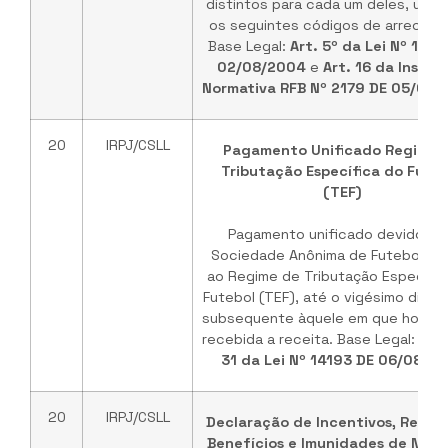
distintos para cada um deles, utili
os seguintes códigos de arrecada
Base Legal:
Art. 5º da Lei Nº 1093
02/08/2004
e
Art. 16 da Instru
Normativa RFB Nº 2179 DE 05/03/
20
IRPJ/CSLL
Pagamento Unificado Regime 
Tributação Específica do Futeb
(TEF)
Pagamento unificado devido pe
Sociedade Anônima de Futebol suj
ao Regime de Tributação Específic
Futebol (TEF), até o vigésimo dia d
subsequente àquele em que houver
recebida a receita. Base Legal:
§ 3°
31 da Lei Nº 14193 DE 06/08/20
20
IRPJ/CSLL
Declaração de Incentivos, Renúnc
Benefícios e Imunidades de Natu