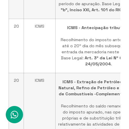
período de apuração. Base Legal:
A
"b", Inciso XXI, Art. 101 do RICM
20
ICMS
ICMS - Antecipação tributári
Recolhimento do imposto antecip
até o 20º dia do mês subsequent
entrada da mercadoria neste Est
Base Legal:
Art. 3º da Lei Nº 647
24/05/2004
.
20
ICMS
ICMS - Extração de Petróleo e 
Natural, Refino de Petróleo e At
de Combustíveis -Complemento (
Recolhimento do saldo remanesc
do imposto apurado, nas operaç
próprias e de substituição tributá
relativamente às atividades de ext