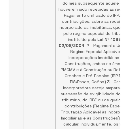
do mês subsequente àquele em 
houverem sido recebidas as receitas
Pagamento unificado do IRPJ e d
contribuições, sobre as receitas 
incorporadoras imobiliárias, que op
pelo regime especial de tributaç
instituído pela
Lei Nº 10931 D
02/08/2004
. 2 - Pagamento Unific
Regime Especial Aplicável às
Incorporações Imobiliárias e às
Construções, ambas no âmbito 
PMCMV e à Construção ou Reform
Creches e Pré-Escolas (IRPJ, CSL
PIS/Pasep, Cofins) 3 - Caso a
incorporadora esteja amparada p
suspensão da exigibilidade do cré
tributário, do IRPJ ou de qualquer
contribuições (Regime Especial 
Tributação Aplicável às Incorpora
Imobiliárias e às Construções), de
calcular, individualmente, os valo