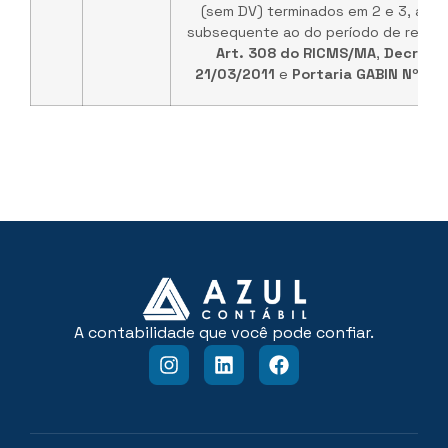
(sem DV) terminados em 2 e 3, até 
subsequente ao do período de referên
Art. 308 do RICMS/MA
,
Decreto 
21/03/2011
e
Portaria GABIN Nº 15
A contabilidade que você pode confiar.