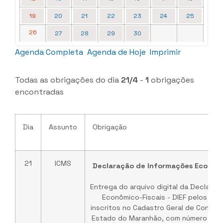
19
20
21
22
23
24
25
26
27
28
29
30
Agenda Completa
Agenda de Hoje
Imprimir
Todas as obrigações do dia
21/4
-
1
obrigações
encontradas
Dia
Assunto
Obrigação
21
ICMS
Declaração de Informações Econômic
Entrega do arquivo digital da Declara
Econômico-Fiscais - DIEF pelos es
inscritos no Cadastro Geral de Contri
Estado do Maranhão, com número de i