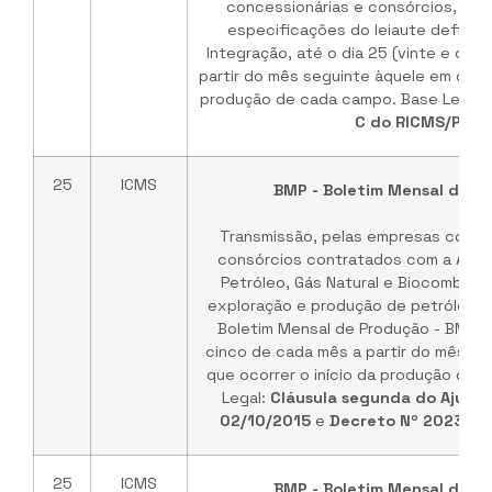
concessionárias e consórcios, de
especificações do leiaute definid
Integração, até o dia 25 (vinte e cin
partir do mês seguinte àquele em que o
produção de cada campo. Base Legal:
C do RICMS/PA
25
ICMS
BMP - Boletim Mensal de P
Transmissão, pelas empresas conce
consórcios contratados com a Agên
Petróleo, Gás Natural e Biocombustí
exploração e produção de petróleo ou
Boletim Mensal de Produção - BMP, a
cinco de cada mês a partir do mês se
que ocorrer o início da produção de 
Legal:
Cláusula segunda do Ajuste 
02/10/2015
e
Decreto Nº 20230-E
25
ICMS
BMP - Boletim Mensal de P