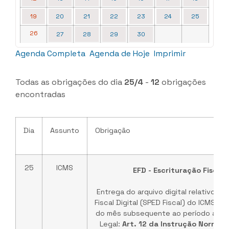
19
20
21
22
23
24
25
26
27
28
29
30
Agenda Completa
Agenda de Hoje
Imprimir
Todas as obrigações do dia
25/4
-
12
obrigações
encontradas
Dia
Assunto
Obrigação
25
ICMS
EFD - Escrituração Fiscal 
Entrega do arquivo digital relativo à 
Fiscal Digital (SPED Fiscal) do ICMS e d
do mês subsequente ao período a que
Legal:
Art. 12 da Instrução Normati