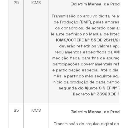
25
ICMS
Boletim Mensal de Produçã
Transmissão do arquivo digital relativo
de Produção (BMP), pelas empresas c
os consórcios, de acordo com as es
leiaute definido no Manual de Integraç
ICMS/COTEPE Nº 53 DE 25/11/2015
.
deverão refletir os valores apura
regulamentos específicos da ANP, no
medição fiscal para fins de apuração
participações governamentais referen
e participação especial. Até o dia vin
mês, a partir do mês seguinte àquele
início da produção de cada campo. Bas
segunda do Ajuste SINIEF Nº 7 DE
Decreto Nº 36928 DE 18/0
25
ICMS
Boletim Mensal de Produçã
Transmissão do arquivo digital do BM