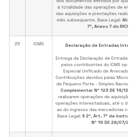
dos documentos emitidos por qualque
à totalidade das operações de entrad
das aquisições e prestações realizada
mês subsequente. Base Legal:
Alínea 
7º, Anexo 7 do RICMS/
25
ICMS
Declaração de Entradas Interest
Entrega da Declaração de Entradas Int
pelos contribuintes do ICMS optan
Especial Unificado de Arrecadação
Contribuições devidos pelas Microem
de Pequeno Porte - Simples Nacional, i
Complementar Nº 123 DE 14/12/20
realizarem operações de aquisição d
operações interestaduais, até o dia 2
ao do ingresso das mercadorias no ter
Base Legal:
§ 2º, Art. 7º da Instruç
Nº 19 DE 29/07/200