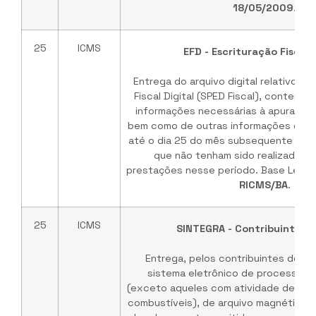
18/05/2009
.
25
ICMS
EFD - Escrituração Fiscal 
Entrega do arquivo digital relativo à 
Fiscal Digital (SPED Fiscal), contendo
informações necessárias à apuração d
bem como de outras informações de in
até o dia 25 do mês subsequente ao d
que não tenham sido realizadas 
prestações nesse período. Base Legal
RICMS/BA
.
25
ICMS
SINTEGRA - Contribuintes e
Entrega, pelos contribuintes do IC
sistema eletrônico de processam
(exceto aqueles com atividade de comé
combustíveis), de arquivo magnético c