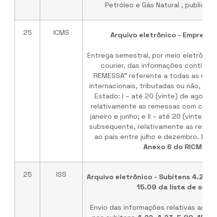
Petróleo e Gás Natural , publicad
25
ICMS
Arquivo eletrônico - Empresas
Entrega semestral, por meio eletrônic
courier, das informações contidas
REMESSA” referente a todas as rem
internacionais, tributadas ou não, des
Estado: I – até 20 (vinte) de agosto
relativamente as remessas com chega
janeiro e junho; e II – até 20 (vinte) d
subsequente, relativamente as reme
ao país entre julho e dezembro. Base
Anexo 6 do RICMS/S
25
ISS
Arquivo eletrônico - Subitens 4.22, 4
15.09 da lista de servi
Envio das informações relativas aos s