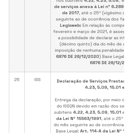
nos subitens
4.22
,
4.23
,
5.09
,
15.01
de serviços anexa à Lei nº 6.289 , 
de 2017
, até o 25º (vigésimo quin
seguinte ao de ocorrência dos fatos
Legisweb:
Em relação às competênc
fevereiro e março de 2021, é assegura
a possibilidade de declarar as infor
(décimo quinto) dia do mês de abril
imposição de nenhuma penalidade. (
Ar
6876 DE 28/12/2020
) Base Legal:
Art
6876 DE 28/12/2020
25
ISS
Declaração de Serviços Prestados -
4.23, 5.09, 15.01 e 15
Entrega da declaração, por meio de si
do ISSQN devido em razão dos serviç
subitens
4.22
,
4.23
,
5.09
,
15.01
e
15
da Lei Nº 15563/1991
, até o 25º (vig
do mês seguinte ao de ocorrência dos
Base Legal:
Art. 114-A da Lei Nº 155