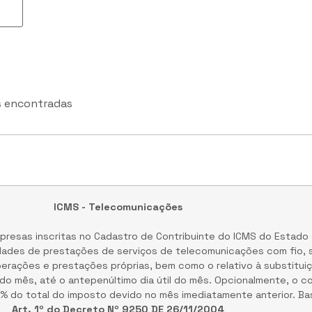
 encontradas
ICMS - Telecomunicações
presas inscritas no Cadastro de Contribuinte do ICMS do Estado 
dades de prestações de serviços de telecomunicações com fio, s
perações e prestações próprias, bem como o relativo à substituiçã
 do mês, até o antepenúltimo dia útil do mês. Opcionalmente, o c
80% do total do imposto devido no mês imediatamente anterior. Ba
Art. 1º do Decreto Nº 9250 DE 26/11/2004