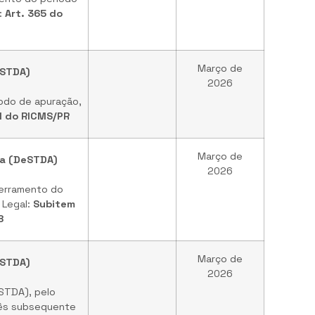
l:
Art. 365 do
Março de
eSTDA)
2026
odo de apuração,
XI do RICMS/PR
Março de
ta (DeSTDA)
2026
cerramento do
 Legal:
Subitem
8
Março de
eSTDA)
2026
eSTDA), pelo
 mês subsequente