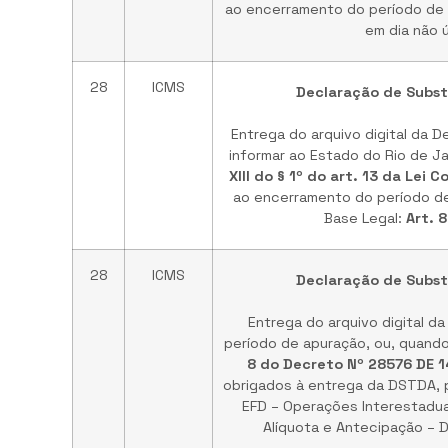
ao encerramento do período de a
em dia não ú
28
ICMS
Declaração de Substi
Entrega do arquivo digital da 
informar ao Estado do Rio de J
XIII do § 1º do art. 13 da Lei
ao encerramento do período de 
Base Legal:
Art. 
28
ICMS
Declaração de Substi
Entrega do arquivo digital 
período de apuração, ou, quando 
8 do Decreto Nº 28576 DE 
obrigados à entrega da DSTDA, pod
EFD – Operações Interestaduai
Alíquota e Antecipação –