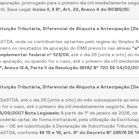
puração, prorrogado para o primeiro dia útil imediatamente segui
til. Base Legal:
Inciso II, § 8º, Art. 22, Anexo 4 do RICMS/SC
.
tuição Tributária, Diferencial de Alíquota e Antecipação (D
DeSTDA, onde os contribuintes optantes pelo regime do Simples N
aneiro os resultados da apuração do ICMS previsto nas alíneas
"a
 Complementar federal nº 123/06
, até o dia 28 (vinte e oito) do
apuração, ou quando for o caso, até o primeiro dia útil imediata
8°, Anexo IX-A, Parte II da Resolução SEFAZ Nº 720 DE 04/02/20
tuição Tributária, Diferencial de Alíquota e Antecipação (D
da DeSTDA, até o dia 28 (vinte e oito) do mês subsequente ao en
for o caso, até o primeiro dia útil imediatamente seguinte. Base
14/09/2007
Nota Legisweb:
A partir de 1º de janeiro de 2026, os
erão optar, de forma irretratável, pela utilização da Escrituração
s – OIE em substituição à Declaração de Substituição Tributária, 
 DeSTDA, conforme
§§ 15 e 16, art. 8º do Decreto Nº 28576 DE 