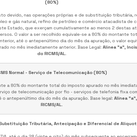
(80%)
to devido, nas operações próprias e de substituição tributária, 
leo e gás natural, refino de petróleo e comércio atacadista de c
este Estado, que exerçam cumulativamente ao menos 2 destas at
rsos. O valor a ser recolhido equivale-se a 80% do montante to
terior, até o antepenúltimo dia do mês da apuração, o valor equ
rado no mês imediatamente anterior. Base Legal:
Alínea "a", Incis
do RICMS/AL
.
CMS Normal - Serviço de Telecomunicação (80%)
nte a 80% do montante total do imposto apurado no mês imediat
viço de telecomunicação por fio - serviços de telefonia fixa co
até o antepenúltimo dia do mês da apuração. Base legal:
Alínea "a"
RICMS/AL
.
Substituição Tributária, Antecipação e Diferencial de Alíquo
STDA, até o dia 28 (vinte e oito) do mês subsequente ao encerra