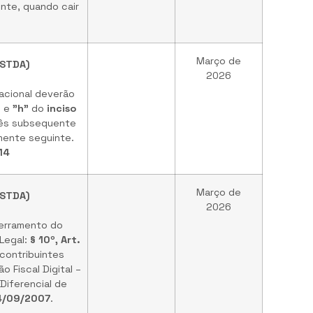
nte, quando cair
Março de
eSTDA)
2026
acional deverão
"
e
"h"
do
inciso
 mês subsequente
mente seguinte.
14
Março de
eSTDA)
2026
cerramento do
 Legal:
§ 10º, Art.
 contribuintes
 Fiscal Digital –
Diferencial de
14/09/2007
.