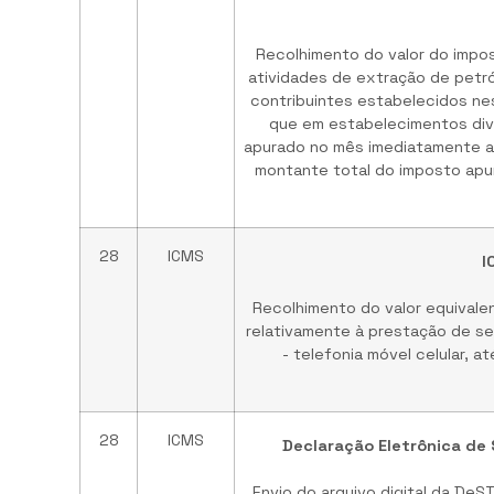
Recolhimento do valor do impos
atividades de extração de petró
contribuintes estabelecidos n
que em estabelecimentos dive
apurado no mês imediatamente an
montante total do imposto apu
28
ICMS
I
Recolhimento do valor equivale
relativamente à prestação de ser
- telefonia móvel celular, 
28
ICMS
Declaração Eletrônica de 
Envio do arquivo digital da De