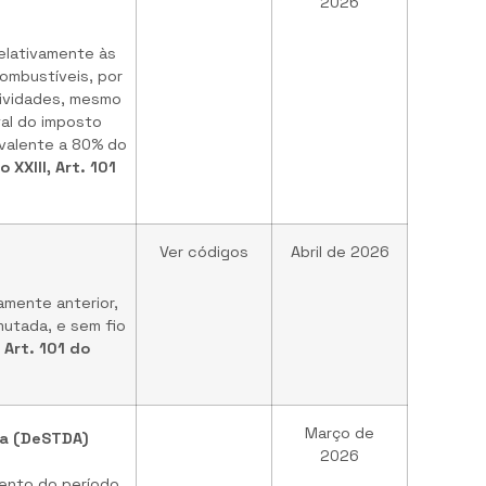
2026
relativamente às
ombustíveis, por
ividades, mesmo
tal do imposto
ivalente a 80% do
o XXIII, Art. 101
Ver códigos
Abril de 2026
amente anterior,
mutada, e sem fio
, Art. 101 do
Março de
ta (DeSTDA)
2026
mento do período