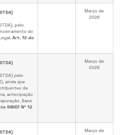
Março de
eSTDA)
2026
eSTDA), pelo
 encerramento do
Legal:
Art. 12 do
Março de
eSTDA)
2026
eSTDA) pelo
), ainda que
tribuintes de
ria, antecipação
 apuração. Base
te SINIEF Nº 12
Março de
eSTDA)