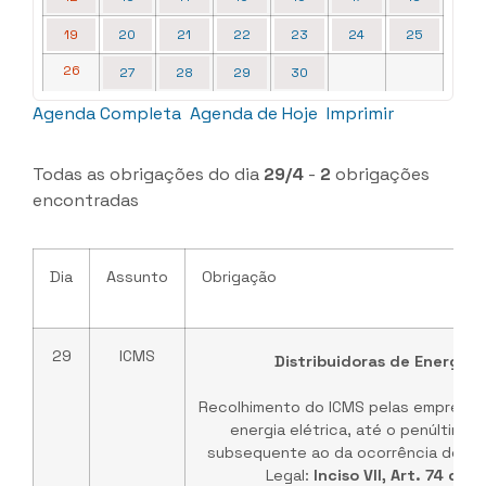
19
20
21
22
23
24
25
26
27
28
29
30
Agenda Completa
Agenda de Hoje
Imprimir
Todas as obrigações do dia
29/4
-
2
obrigações
encontradas
Dia
Assunto
Obrigação
29
ICMS
Distribuidoras de Energia E
Recolhimento do ICMS pelas empresas 
energia elétrica, até o penúltimo d
subsequente ao da ocorrência do fa
Legal:
Inciso VII, Art. 74 do