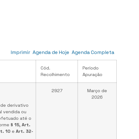
Imprimir
Agenda de Hoje
Agenda Completa
Cód.
Período
Recolhimento
Apuração
2927
Março de
2026
 de derivativo
l vendida ou
efetuado até o
orme
§ 15, Art.
rt. 10
e
Art. 32-