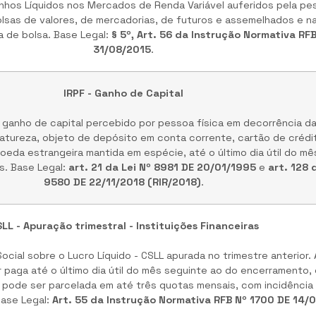
hos Líquidos nos Mercados de Renda Variável auferidos pela pes
lsas de valores, de mercadorias, de futuros e assemelhados e na
ra de bolsa. Base Legal:
§ 5º, Art. 56 da Instrução Normativa RF
31/08/2015
.
IRPF - Ganho de Capital
ganho de capital percebido por pessoa física em decorrência da
natureza, objeto de depósito em conta corrente, cartão de crédi
moeda estrangeira mantida em espécie, até o último dia útil do 
. Base Legal:
art. 21 da Lei Nº 8981 DE 20/01/1995
e
art. 128 
9580 DE 22/11/2018 (RIR/2018)
.
LL - Apuração trimestral - Instituições Financeiras
cial sobre o Lucro Líquido - CSLL apurada no trimestre anterior.
r paga até o último dia útil do mês seguinte ao do encerramento,
 pode ser parcelada em até três quotas mensais, com incidência 
Base Legal:
Art. 55 da Instrução Normativa RFB Nº 1700 DE 14/