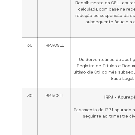
Recolhimento da CSLL apurad
calculada com base na rec
redução ou suspensão da est
subsequente àquele a qu
30
IRPJ/CSLL
Os Serventuários da Justiç
Registro de Títulos e Docum
último dia útil do mês subseq
Base Legal
30
IRPJ/CSLL
IRPJ - Apuraç
Pagamento do IRPJ apurado no
seguinte ao trimestre civ