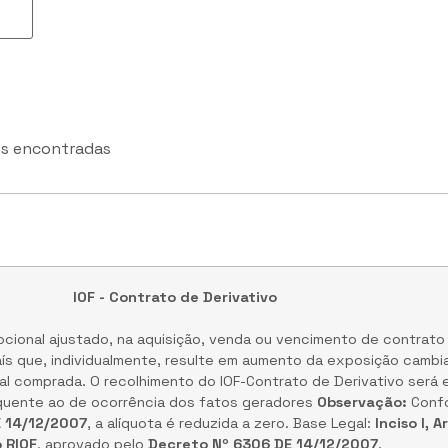
s encontradas
IOF - Contrato de Derivativo
nocional ajustado, na aquisição, venda ou vencimento de contrato
aís que, individualmente, resulte em aumento da exposição cambia
l comprada. O recolhimento do IOF-Contrato de Derivativo será 
equente ao de ocorrência dos fatos geradores
Observação:
Conf
 14/12/2007
, a alíquota é reduzida a zero. Base Legal:
Inciso I, A
 RIOF
, aprovado pelo
Decreto Nº 6306 DE 14/12/2007
.