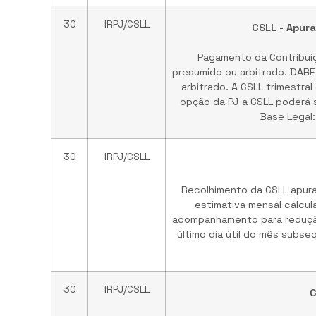
30
IRPJ/CSLL
CSLL - Apura
Pagamento da Contribuiç
presumido ou arbitrado. DARF 
arbitrado. A CSLL trimestral
opção da PJ a CSLL poderá s
Base Legal
30
IRPJ/CSLL
Recolhimento da CSLL apur
estimativa mensal calcu
acompanhamento para redução
último dia útil do mês subse
30
IRPJ/CSLL
C