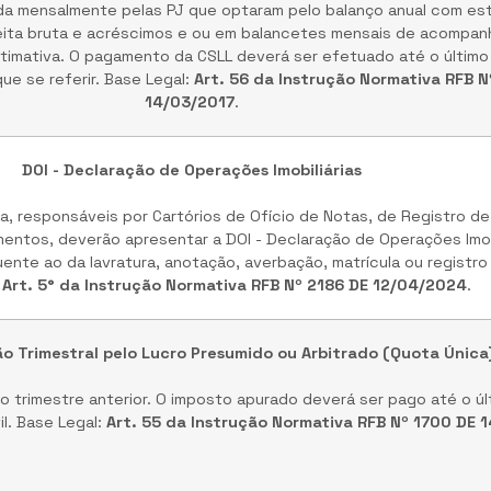
a mensalmente pelas PJ que optaram pelo balanço anual com est
eita bruta e acréscimos e ou em balancetes mensais de acompa
imativa. O pagamento da CSLL deverá ser efetuado até o último d
e se referir. Base Legal:
Art. 56 da Instrução Normativa RFB N
14/03/2017
.
DOI - Declaração de Operações Imobiliárias
a, responsáveis por Cartórios de Ofício de Notas, de Registro de
entos, deverão apresentar a DOI - Declaração de Operações Imobi
uente ao da lavratura, anotação, averbação, matrícula ou regist
:
Art. 5° da Instrução Normativa RFB Nº 2186 DE 12/04/2024
.
ão Trimestral pelo Lucro Presumido ou Arbitrado (Quota Única
 trimestre anterior. O imposto apurado deverá ser pago até o úl
il. Base Legal:
Art. 55 da Instrução Normativa RFB Nº 1700 DE 