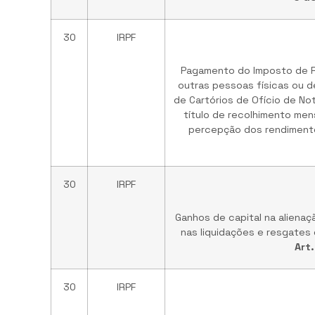
30
IRPF
Pagamento do Imposto de R
outras pessoas físicas ou d
de Cartórios de Ofício de No
título de recolhimento men
percepção dos rendimento
30
IRPF
Ganhos de capital na alienaç
nas liquidações e resgates 
Art
30
IRPF