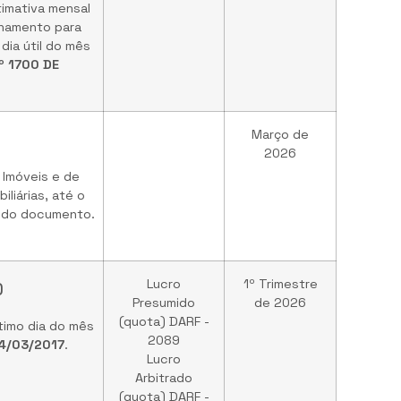
imativa mensal
nhamento para
ia útil do mês
º 1700 DE
Março de
2026
 Imóveis e de
liárias, até o
ro do documento.
Lucro
1º Trimestre
)
Presumido
de 2026
(quota) DARF -
timo dia do mês
2089
14/03/2017
.
Lucro
Arbitrado
(quota) DARF -