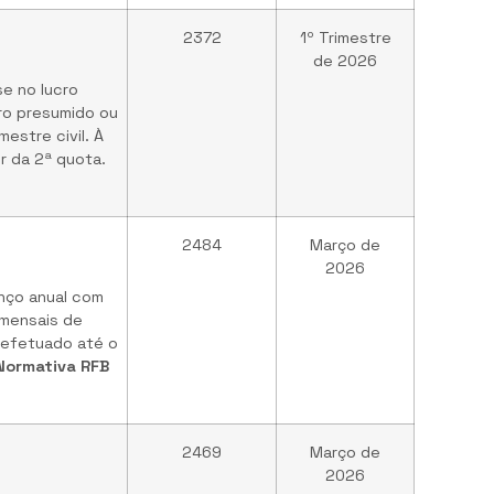
2372
1º Trimestre
de 2026
e no lucro
cro presumido ou
estre civil. À
r da 2ª quota.
2484
Março de
2026
nço anual com
 mensais de
 efetuado até o
 Normativa RFB
2469
Março de
2026