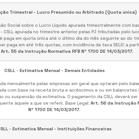
ção Trimestral - Lucro Presumido ou Arbitrado (Quota única)
ão Social sobre o Lucro Líquido apurada trimestralmente com bas
- CSLL apurada no trimestre anterior pelas PJ tributadas pelo lu
 é paga em quota única até o último dia do mês seguinte ao do trim
er paga em até três quotas, com incidência da taxa SELIC a parti
:
Art. 55 da Instrução Normativa RFB Nº 1700 DE 14/03/2017
.
CSLL - Estimativa Mensal - Demais Entidades
ada mensalmente pelas empresas em geral que optaram pelo bala
lada com base na receita bruta e acréscimos e ou em balancetes
 ou suspensão da estimativa. O pagamento da CSLL deverá ser
quente àquele a que se referir. Base Legal:
Art. 56 da Instrução
Nº 1700 DE 14/03/2017
.
SLL - Estimativa Mensal - Instituições Financeiras