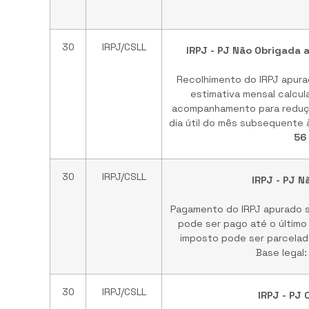
30
IRPJ/CSLL
IRPJ - PJ Não Obrigada 
Recolhimento do IRPJ apura
estimativa mensal calcu
acompanhamento para redução
dia útil do mês subsequente à
56
30
IRPJ/CSLL
IRPJ - PJ N
Pagamento do IRPJ apurado so
pode ser pago até o último
imposto pode ser parcelado
Base legal
30
IRPJ/CSLL
IRPJ - PJ