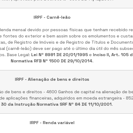
IRPF - Carnê-leão
enda mensal devido por pessoas físicas que tenham recebido r
e fontes do exterior e bem assim sobre os emolumentos e custas
tas, de Registro de Imóveis e de Registro de Títulos e Document
sal (carnê-leão) deve ser pago até o último dia útil do mês subs
s. Base Legal:
Lei Nº 8981 DE 20/01/1995
e
Inciso II, Art. 105
Normativa RFB Nº 1500 DE 29/10/2014
.
IRPF - Alienação de bens e direitos
ão de bens e direitos - 4600 Ganhos de capital na alienação de be
de aplicações financeiras, adquiridos em moeda estrangeira - 85
. 30 da Instrução Normativa SRF Nº 84 DE 11/10/2001
.
IRPF - Renda variável