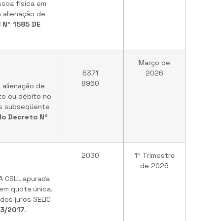
soa física em
 alienação de
B Nº 1585 DE
Março de
6371
2026
8960
 alienação de
to ou débito no
mês subseqüente
do Decreto Nº
2030
1º Trimestre
de 2026
 A CSLL apurada
 em quota única.
dos juros SELIC
03/2017
.