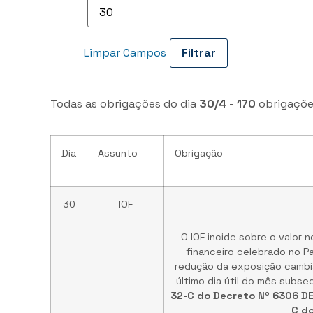
Limpar Campos
Todas as obrigações do dia
30/4
-
170
obrigaçõe
Dia
Assunto
Obrigação
30
IOF
O IOF incide sobre o valor 
financeiro celebrado no P
redução da exposição cambia
último dia útil do mês subs
32-C do Decreto Nº 6306 DE
C do