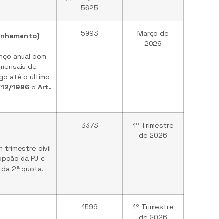
5625
5993
Março de
panhamento)
2026
nço anual com
 mensais de
o até o último
7/12/1996
e
Art.
3373
1º Trimestre
de 2026
trimestre civil
opção da PJ o
 da 2ª quota.
1599
1º Trimestre
de 2026