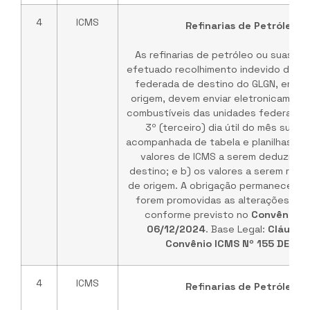
4
ICMS
Refinarias de Petróleo /
As refinarias de petróleo ou suas b
efetuado recolhimento indevido do IC
federada de destino do GLGN, em ve
origem, devem enviar eletronicament
combustíveis das unidades federadas 
3º (terceiro) dia útil do mês subs
acompanhada de tabela e planilhas de
valores de ICMS a serem deduzidos
destino; e b) os valores a serem rep
de origem. A obrigação permanece vá
forem promovidas as alterações no 
conforme previsto no
Convênio I
06/12/2024
. Base Legal:
Cláusul
Convênio ICMS Nº 155 DE 03
4
ICMS
Refinarias de Petróleo /