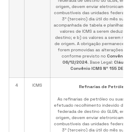
federada de destino do GLGN, em ve
origem, devem enviar eletronicament
combustíveis das unidades federadas 
3º (terceiro) dia útil do mês subs
acompanhada de tabela e planilhas de
valores de ICMS a serem deduzidos
destino; e b) os valores a serem rep
de origem. A obrigação permanece vá
forem promovidas as alterações no 
conforme previsto no
Convênio I
06/12/2024
. Base Legal:
Cláusul
Convênio ICMS Nº 155 DE 03
4
ICMS
Refinarias de Petróleo /
As refinarias de petróleo ou suas b
efetuado recolhimento indevido do IC
federada de destino do GLGN, em ve
origem, devem enviar eletronicament
combustíveis das unidades federadas 
3º (terceiro) dia útil do mês subs