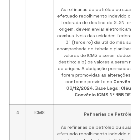
As refinarias de petróleo ou suas b
efetuado recolhimento indevido do IC
federada de destino do GLGN, em ve
origem, devem enviar eletronicament
combustíveis das unidades federadas 
3º (terceiro) dia útil do mês subs
acompanhada de tabela e planilhas de
valores de ICMS a serem deduzidos
destino; e b) os valores a serem rep
de origem. A obrigação permanece vá
forem promovidas as alterações no 
conforme previsto no
Convênio I
06/12/2024
. Base Legal:
Cláusul
Convênio ICMS Nº 155 DE 03
4
ICMS
Refinarias de Petróleo /
As refinarias de petróleo ou suas b
efetuado recolhimento indevido do IC