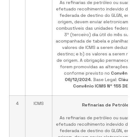
As refinarias de petróleo ou suas b
efetuado recolhimento indevido do IC
federada de destino do GLGN, em ve
origem, devem enviar eletronicament
combustíveis das unidades federadas 
3º (terceiro) dia útil do mês subs
acompanhada de tabela e planilhas de
valores de ICMS a serem deduzidos
destino; e b) os valores a serem rep
de origem. A obrigação permanece vá
forem promovidas as alterações no 
conforme previsto no
Convênio I
06/12/2024
. Base Legal:
Cláusul
Convênio ICMS Nº 155 DE 03
4
ICMS
Refinarias de Petróleo /
As refinarias de petróleo ou suas b
efetuado recolhimento indevido do IC
federada de destino do GLGN, em ve