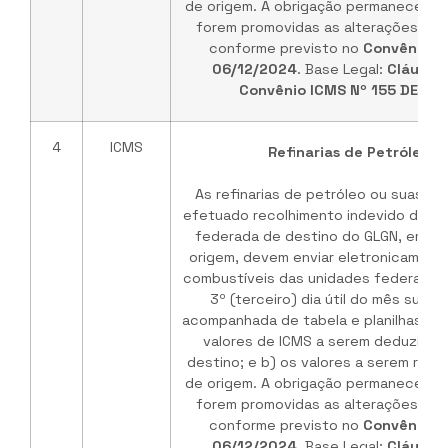
de origem. A obrigação permanece vá
forem promovidas as alterações no 
conforme previsto no
Convênio I
06/12/2024
. Base Legal:
Cláusul
Convênio ICMS Nº 155 DE 03
4
ICMS
Refinarias de Petróleo /
As refinarias de petróleo ou suas b
efetuado recolhimento indevido do IC
federada de destino do GLGN, em ve
origem, devem enviar eletronicament
combustíveis das unidades federadas 
3º (terceiro) dia útil do mês subs
acompanhada de tabela e planilhas de
valores de ICMS a serem deduzidos
destino; e b) os valores a serem rep
de origem. A obrigação permanece vá
forem promovidas as alterações no 
conforme previsto no
Convênio I
06/12/2024
. Base Legal:
Cláusul