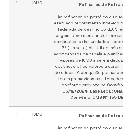
4
ICMS
Refinarias de Petróleo /
As refinarias de petróleo ou suas b
efetuado recolhimento indevido do IC
federada de destino do GLGN, em ve
origem, devem enviar eletronicament
combustíveis das unidades federadas 
3º (terceiro) dia útil do mês subs
acompanhada de tabela e planilhas de
valores de ICMS a serem deduzidos
destino; e b) os valores a serem rep
de origem. A obrigação permanece vá
forem promovidas as alterações no 
conforme previsto no
Convênio I
06/12/2024
. Base Legal:
Cláusul
Convênio ICMS Nº 155 DE 03
4
ICMS
Refinarias de Petróleo /
As refinarias de petróleo ou suas b