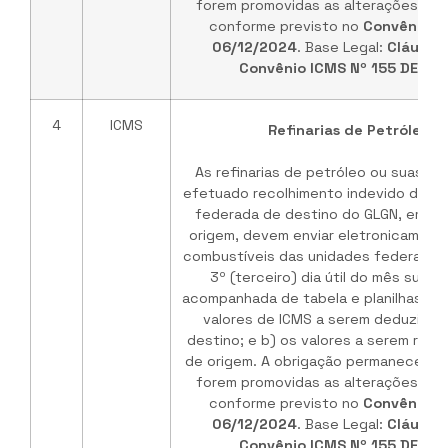
forem promovidas as alterações no 
conforme previsto no
Convênio I
06/12/2024
. Base Legal:
Cláusul
Convênio ICMS Nº 155 DE 03
4
ICMS
Refinarias de Petróleo /
As refinarias de petróleo ou suas b
efetuado recolhimento indevido do IC
federada de destino do GLGN, em ve
origem, devem enviar eletronicament
combustíveis das unidades federadas 
3º (terceiro) dia útil do mês subs
acompanhada de tabela e planilhas de
valores de ICMS a serem deduzidos
destino; e b) os valores a serem rep
de origem. A obrigação permanece vá
forem promovidas as alterações no 
conforme previsto no
Convênio I
06/12/2024
. Base Legal:
Cláusul
Convênio ICMS Nº 155 DE 03