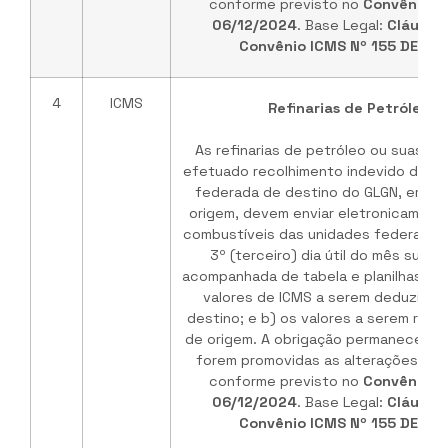
conforme previsto no
Convênio I
06/12/2024
. Base Legal:
Cláusul
Convênio ICMS Nº 155 DE 03
4
ICMS
Refinarias de Petróleo /
As refinarias de petróleo ou suas b
efetuado recolhimento indevido do IC
federada de destino do GLGN, em ve
origem, devem enviar eletronicament
combustíveis das unidades federadas 
3º (terceiro) dia útil do mês subs
acompanhada de tabela e planilhas de
valores de ICMS a serem deduzidos
destino; e b) os valores a serem rep
de origem. A obrigação permanece vá
forem promovidas as alterações no 
conforme previsto no
Convênio I
06/12/2024
. Base Legal:
Cláusul
Convênio ICMS Nº 155 DE 03