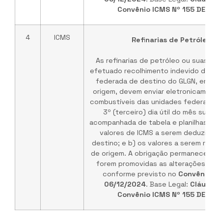
Convênio ICMS Nº 155 DE 03
4
ICMS
Refinarias de Petróleo /
As refinarias de petróleo ou suas b
efetuado recolhimento indevido do IC
federada de destino do GLGN, em ve
origem, devem enviar eletronicament
combustíveis das unidades federadas 
3º (terceiro) dia útil do mês subs
acompanhada de tabela e planilhas de
valores de ICMS a serem deduzidos
destino; e b) os valores a serem rep
de origem. A obrigação permanece vá
forem promovidas as alterações no 
conforme previsto no
Convênio I
06/12/2024
. Base Legal:
Cláusul
Convênio ICMS Nº 155 DE 03