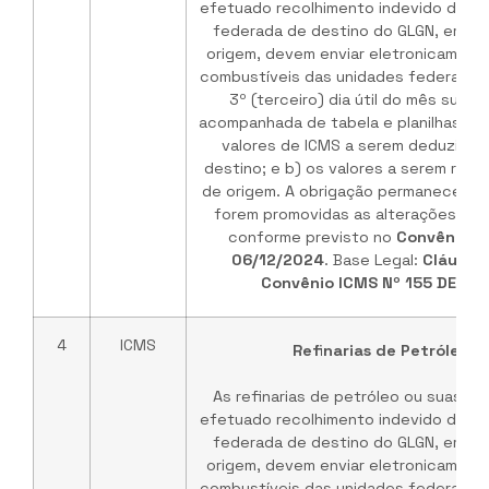
efetuado recolhimento indevido do IC
federada de destino do GLGN, em ve
origem, devem enviar eletronicament
combustíveis das unidades federadas 
3º (terceiro) dia útil do mês subs
acompanhada de tabela e planilhas de
valores de ICMS a serem deduzidos
destino; e b) os valores a serem rep
de origem. A obrigação permanece vá
forem promovidas as alterações no 
conforme previsto no
Convênio I
06/12/2024
. Base Legal:
Cláusul
Convênio ICMS Nº 155 DE 03
4
ICMS
Refinarias de Petróleo /
As refinarias de petróleo ou suas b
efetuado recolhimento indevido do IC
federada de destino do GLGN, em ve
origem, devem enviar eletronicament
combustíveis das unidades federadas 