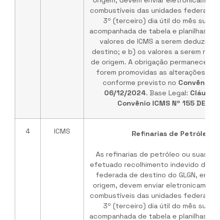
origem, devem enviar eletronicament
combustíveis das unidades federadas 
3º (terceiro) dia útil do mês subs
acompanhada de tabela e planilhas de
valores de ICMS a serem deduzidos
destino; e b) os valores a serem rep
de origem. A obrigação permanece vá
forem promovidas as alterações no 
conforme previsto no
Convênio I
06/12/2024
. Base Legal:
Cláusul
Convênio ICMS Nº 155 DE 03
4
ICMS
Refinarias de Petróleo /
As refinarias de petróleo ou suas b
efetuado recolhimento indevido do IC
federada de destino do GLGN, em ve
origem, devem enviar eletronicament
combustíveis das unidades federadas 
3º (terceiro) dia útil do mês subs
acompanhada de tabela e planilhas de