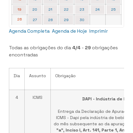
19
20
21
22
23
24
25
26
27
28
29
30
Agenda Completa
Agenda de Hoje
Imprimir
Todas as obrigações do dia
4/4
-
29
obrigações
encontradas
Dia
Assunto
Obrigação
4
ICMS
DAPI - Indústria de beb
Entrega da Declaração de Apuração 
ICMS - Dapi pela indústria de bebidas,
do mês subsequente ao da apuração. 
"a", Inciso I, Art. 141, Parte 1, An