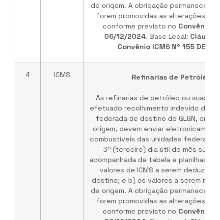
de origem. A obrigação permanece vá
forem promovidas as alterações no 
conforme previsto no
Convênio I
06/12/2024
. Base Legal:
Cláusul
Convênio ICMS Nº 155 DE 03
4
ICMS
Refinarias de Petróleo /
As refinarias de petróleo ou suas b
efetuado recolhimento indevido do IC
federada de destino do GLGN, em ve
origem, devem enviar eletronicament
combustíveis das unidades federadas 
3º (terceiro) dia útil do mês subs
acompanhada de tabela e planilhas de
valores de ICMS a serem deduzidos
destino; e b) os valores a serem rep
de origem. A obrigação permanece vá
forem promovidas as alterações no 
conforme previsto no
Convênio I