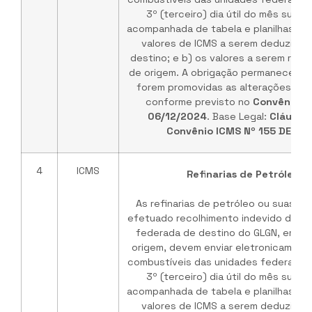
3º (terceiro) dia útil do mês subs
acompanhada de tabela e planilhas de
valores de ICMS a serem deduzidos
destino; e b) os valores a serem rep
de origem. A obrigação permanece vá
forem promovidas as alterações no 
conforme previsto no
Convênio I
06/12/2024
. Base Legal:
Cláusul
Convênio ICMS Nº 155 DE 03
4
ICMS
Refinarias de Petróleo /
As refinarias de petróleo ou suas b
efetuado recolhimento indevido do IC
federada de destino do GLGN, em ve
origem, devem enviar eletronicament
combustíveis das unidades federadas 
3º (terceiro) dia útil do mês subs
acompanhada de tabela e planilhas de
valores de ICMS a serem deduzidos