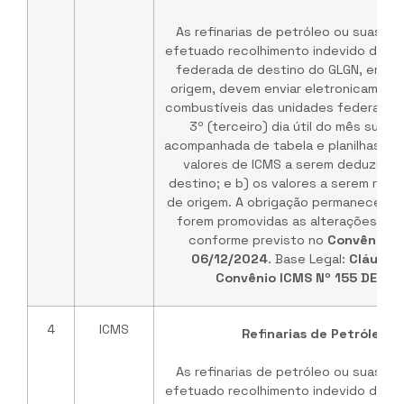
As refinarias de petróleo ou suas b
efetuado recolhimento indevido do IC
federada de destino do GLGN, em ve
origem, devem enviar eletronicament
combustíveis das unidades federadas 
3º (terceiro) dia útil do mês subs
acompanhada de tabela e planilhas de
valores de ICMS a serem deduzidos
destino; e b) os valores a serem rep
de origem. A obrigação permanece vá
forem promovidas as alterações no 
conforme previsto no
Convênio I
06/12/2024
. Base Legal:
Cláusul
Convênio ICMS Nº 155 DE 03
4
ICMS
Refinarias de Petróleo /
As refinarias de petróleo ou suas b
efetuado recolhimento indevido do IC