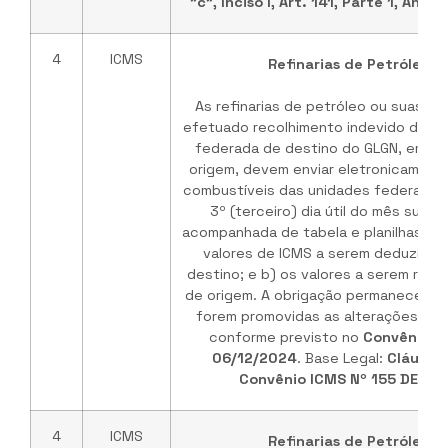
"c", Inciso I, Art. 141, Parte 1, An
4
ICMS
Refinarias de Petróleo /
As refinarias de petróleo ou suas b
efetuado recolhimento indevido do IC
federada de destino do GLGN, em ve
origem, devem enviar eletronicament
combustíveis das unidades federadas 
3º (terceiro) dia útil do mês subs
acompanhada de tabela e planilhas de
valores de ICMS a serem deduzidos
destino; e b) os valores a serem rep
de origem. A obrigação permanece vá
forem promovidas as alterações no 
conforme previsto no
Convênio I
06/12/2024
. Base Legal:
Cláusul
Convênio ICMS Nº 155 DE 03
4
ICMS
Refinarias de Petróleo /