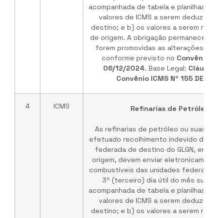
acompanhada de tabela e planilhas de
valores de ICMS a serem deduzidos
destino; e b) os valores a serem rep
de origem. A obrigação permanece vá
forem promovidas as alterações no 
conforme previsto no
Convênio I
06/12/2024
. Base Legal:
Cláusul
Convênio ICMS Nº 155 DE 03
4
ICMS
Refinarias de Petróleo /
As refinarias de petróleo ou suas b
efetuado recolhimento indevido do IC
federada de destino do GLGN, em ve
origem, devem enviar eletronicament
combustíveis das unidades federadas 
3º (terceiro) dia útil do mês subs
acompanhada de tabela e planilhas de
valores de ICMS a serem deduzidos
destino; e b) os valores a serem rep