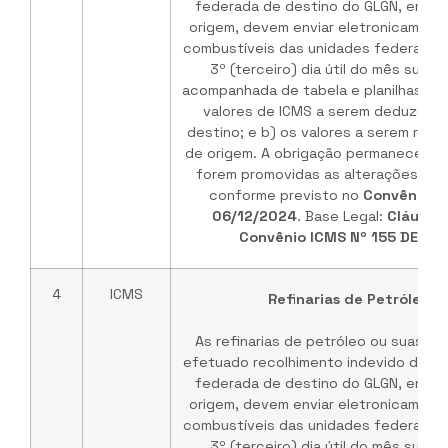
federada de destino do GLGN, em ve
origem, devem enviar eletronicament
combustíveis das unidades federadas 
3º (terceiro) dia útil do mês subs
acompanhada de tabela e planilhas de
valores de ICMS a serem deduzidos
destino; e b) os valores a serem rep
de origem. A obrigação permanece vá
forem promovidas as alterações no 
conforme previsto no
Convênio I
06/12/2024
. Base Legal:
Cláusul
Convênio ICMS Nº 155 DE 03
4
ICMS
Refinarias de Petróleo /
As refinarias de petróleo ou suas b
efetuado recolhimento indevido do IC
federada de destino do GLGN, em ve
origem, devem enviar eletronicament
combustíveis das unidades federadas 
3º (terceiro) dia útil do mês subs