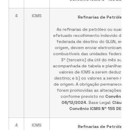
4
ICMS
Refinarias de Petróleo /
As refinarias de petróleo ou suas b
efetuado recolhimento indevido do IC
federada de destino do GLGN, em ve
origem, devem enviar eletronicament
combustíveis das unidades federadas 
3º (terceiro) dia útil do mês subs
acompanhada de tabela e planilhas de
valores de ICMS a serem deduzidos
destino; e b) os valores a serem rep
de origem. A obrigação permanece vá
forem promovidas as alterações no 
conforme previsto no
Convênio I
06/12/2024
. Base Legal:
Cláusul
Convênio ICMS Nº 155 DE 03
4
ICMS
Refinarias de Petróleo /