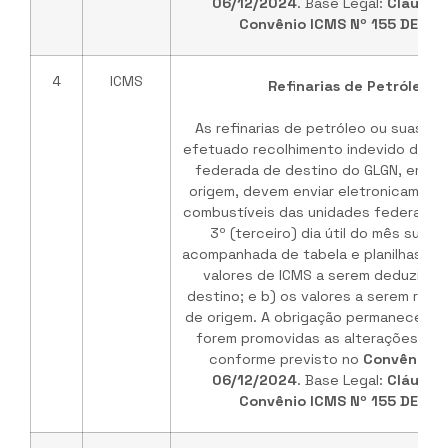
06/12/2024
. Base Legal:
Cláusul
Convênio ICMS Nº 155 DE 03
4
ICMS
Refinarias de Petróleo /
As refinarias de petróleo ou suas b
efetuado recolhimento indevido do IC
federada de destino do GLGN, em ve
origem, devem enviar eletronicament
combustíveis das unidades federadas 
3º (terceiro) dia útil do mês subs
acompanhada de tabela e planilhas de
valores de ICMS a serem deduzidos
destino; e b) os valores a serem rep
de origem. A obrigação permanece vá
forem promovidas as alterações no 
conforme previsto no
Convênio I
06/12/2024
. Base Legal:
Cláusul
Convênio ICMS Nº 155 DE 03