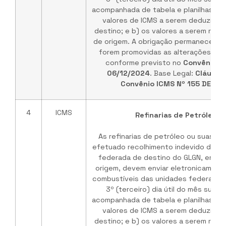
acompanhada de tabela e planilhas de
valores de ICMS a serem deduzidos
destino; e b) os valores a serem rep
de origem. A obrigação permanece vá
forem promovidas as alterações no 
conforme previsto no
Convênio I
06/12/2024
. Base Legal:
Cláusul
Convênio ICMS Nº 155 DE 03
4
ICMS
Refinarias de Petróleo /
As refinarias de petróleo ou suas b
efetuado recolhimento indevido do IC
federada de destino do GLGN, em ve
origem, devem enviar eletronicament
combustíveis das unidades federadas 
3º (terceiro) dia útil do mês subs
acompanhada de tabela e planilhas de
valores de ICMS a serem deduzidos
destino; e b) os valores a serem rep