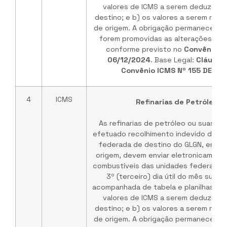
valores de ICMS a serem deduzidos
destino; e b) os valores a serem rep
de origem. A obrigação permanece vá
forem promovidas as alterações no 
conforme previsto no
Convênio I
06/12/2024
. Base Legal:
Cláusul
Convênio ICMS Nº 155 DE 03
4
ICMS
Refinarias de Petróleo /
As refinarias de petróleo ou suas b
efetuado recolhimento indevido do IC
federada de destino do GLGN, em ve
origem, devem enviar eletronicament
combustíveis das unidades federadas 
3º (terceiro) dia útil do mês subs
acompanhada de tabela e planilhas de
valores de ICMS a serem deduzidos
destino; e b) os valores a serem rep
de origem. A obrigação permanece vá