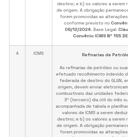
destino; e b) os valores a serem rep
de origem. A obrigação permanece vá
forem promovidas as alterações no 
conforme previsto no
Convênio I
06/12/2024
. Base Legal:
Cláusul
Convênio ICMS Nº 155 DE 03
4
ICMS
Refinarias de Petróleo /
As refinarias de petróleo ou suas b
efetuado recolhimento indevido do IC
federada de destino do GLGN, em ve
origem, devem enviar eletronicament
combustíveis das unidades federadas 
3º (terceiro) dia útil do mês subs
acompanhada de tabela e planilhas de
valores de ICMS a serem deduzidos
destino; e b) os valores a serem rep
de origem. A obrigação permanece vá
forem promovidas as alterações no 