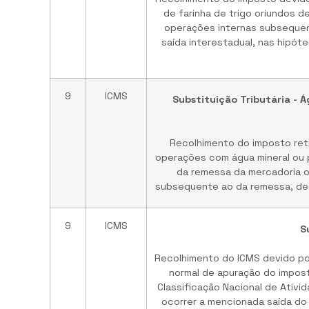
de farinha de trigo oriundos d
operações internas subseque
saída interestadual, nas hipót
9
ICMS
Substituição Tributária - 
Recolhimento do imposto reti
operações com água mineral ou p
da remessa da mercadoria 
subsequente ao da remessa, des
9
ICMS
S
Recolhimento do ICMS devido por
normal de apuração do impos
Classificação Nacional de Ativ
ocorrer a mencionada saída do