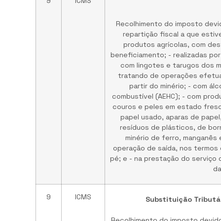
9
ICMS
Recolhimento do imposto devido
repartição fiscal a que esti
produtos agrícolas, com des
beneficiamento; - realizadas po
com lingotes e tarugos dos m
tratando de operações efetua
partir do minério; - com ál
combustível (AEHC); - com produ
couros e peles em estado fresco
papel usado, aparas de papel,
resíduos de plásticos, de bor
minério de ferro, manganês 
operação de saída, nos termos
pé; e - na prestação do serviço
da
9
ICMS
Substituição Tributár
Recolhimento do imposto devido,