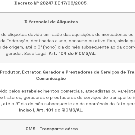
Decreto Nº 28247 DE 17/08/2005
.
Diferencial de Alíquotas
 de alíquotas devido em razão das aquisições de mercadorias ou 
 da Federação, destinadas a uso, consumo ou ativo fixo, ainda q
 de origem, até o 9° (nono) dia do mês subsequente ao da ocorr
gerador. Base Legal:
Art. 104 do RICMS/AL
.
 Produtor, Extrator, Gerador e Prestadores de Serviços de Tr
Comunicação
do pelos estabelecimentos comerciais, atacadistas ou varejistas
extratores; geradores e prestadores de serviços de transporte i
, até o 9° dia do mês subsequente ao da ocorrência do fato gera
Inciso I, Art. 101 do RICMS/AL
.
ICMS - Transporte aéreo