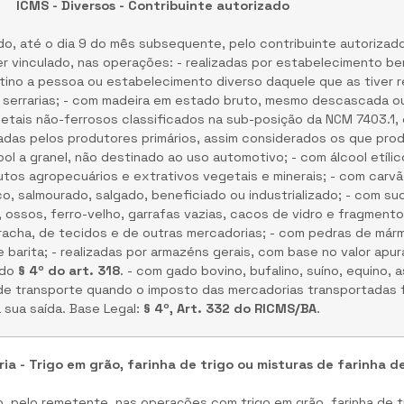
ICMS - Diversos - Contribuinte autorizado
, até o dia 9 do mês subsequente, pelo contribuinte autorizado 
ver vinculado, nas operações: - realizadas por estabelecimento be
tino a pessoa ou estabelecimento diverso daquele que as tiver 
r serrarias; - com madeira em estado bruto, mesmo descascada ou
etais não-ferrosos classificados na sub-posição da NCM 7403.1
das pelos produtores primários, assim considerados os que pro
cool a granel, não destinado ao uso automotivo; - com álcool etíli
tos agropecuários e extrativos vegetais e minerais; - com carvã
, salmourado, salgado, beneficiado ou industrializado; - com su
 ossos, ferro-velho, garrafas vazias, cacos de vidro e fragmento
racha, de tecidos e de outras mercadorias; - com pedras de márm
e barita; - realizadas por armazéns gerais, com base no valor ap
 do
§ 4º do art. 318
. - com gado bovino, bufalino, suíno, equino, 
 de transporte quando o imposto das mercadorias transportadas 
 sua saída. Base Legal:
§ 4º, Art. 332 do RICMS/BA
.
ia - Trigo em grão, farinha de trigo ou misturas de farinha d
 pelo remetente, nas operações com trigo em grão, farinha de tr