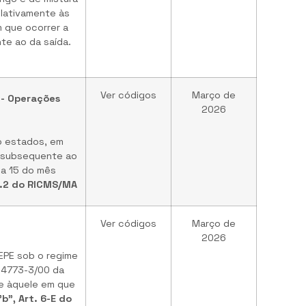
elativamente às
 que ocorrer a
te ao da saída.
Ver códigos
Março de
 - Operações
2026
o estados, em
s subsequente ao
ia 15 do mês
4.2 do RICMS/MA
Ver códigos
Março de
2026
CEPE sob o regime
 4773-3/00 da
te àquele em que
"b", Art. 6-E do