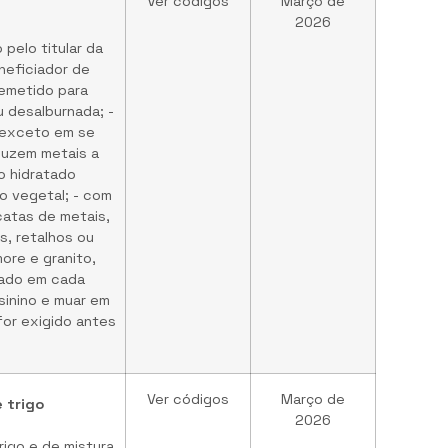
Ver códigos
Março de
2026
pelo titular da
neficiador de
remetido para
 desalburnada; -
, exceto em se
duzem metais a
co hidratado
o vegetal; - com
catas de metais,
s, retalhos ou
ore e granito,
urado em cada
asinino e muar em
for exigido antes
Ver códigos
Março de
e trigo
2026
igo e de mistura