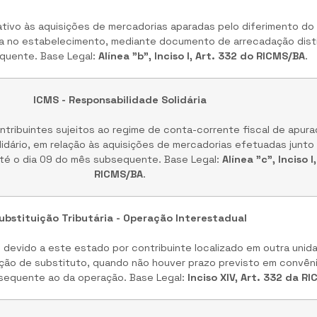
tivo às aquisições de mercadorias aparadas pelo diferimento do 
a no estabelecimento, mediante documento de arrecadação distin
quente. Base Legal:
Alínea "b", Inciso I, Art. 332 do RICMS/BA
.
ICMS - Responsabilidade Solidária
tribuintes sujeitos ao regime de conta-corrente fiscal de apur
idário, em relação às aquisições de mercadorias efetuadas junto 
até o dia 09 do mês subsequente. Base Legal:
Alínea "c", Inciso I
RICMS/BA
.
ubstituição Tributária - Operação Interestadual
 devido a este estado por contribuinte localizado em outra uni
ição de substituto, quando não houver prazo previsto em convên
bsequente ao da operação. Base Legal:
Inciso XIV, Art. 332 da R