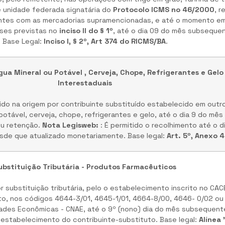
e unidade federada signatária do
Protocolo ICMS no 46/2000
, r
ntes com as mercadorias supramencionadas, e até o momento em
eses previstas no
inciso II do § 1º
, até o dia 09 do mês subsequen
Base Legal:
Inciso I, § 2º, Art 374 do RICMS/BA
.
Água Mineral ou Potável , Cerveja, Chope, Refrigerantes e Gelo
Interestaduais
do na origem por contribuinte substituído estabelecido em outr
otável, cerveja, chope, refrigerantes e gelo, até o dia 9 do mê
ou retenção.
Nota Legisweb:
: É permitido o recolhimento até o d
de que atualizado monetariamente. Base legal:
Art. 5º, Anexo 
ubstituição Tributária - Produtos Farmacêuticos
 substituição tributária, pelo o estabelecimento inscrito no CA
to, nos códigos 4644-3/01, 4645-1/01, 4664-8/00, 4646- 0/02 ou
idades Econômicas - CNAE, até o 9º (nono) dia do mês subsequen
 estabelecimento do contribuinte-substituto. Base legal:
Alínea 