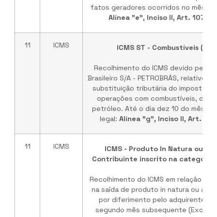
fatos geradores ocorridos no mês ante
Alínea "e", Inciso II, Art. 107 
11
ICMS
ICMS ST - Combustíveis (PE
Recolhimento do ICMS devido pela e
Brasileiro S/A - PETROBRÁS, relativo à 
substituição tributária do imposto in
operações com combustíveis, deriv
petróleo. Até o dia dez 10 do mês s
legal:
Alínea "g", Inciso II, Art. 1
11
ICMS
ICMS - Produto In Natura ou Ag
Contribuinte inscrito na categoria
Recolhimento do ICMS em relação ao 
na saída de produto in natura ou agr
por diferimento pelo adquirente. A
segundo mês subsequente (Exceçã