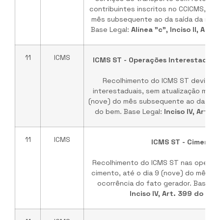
contribuintes inscritos no CCICMS, até
mês subsequente ao da saída da merc
Base Legal:
Alínea "c", Inciso II, Art
11
ICMS
ICMS ST - Operações Interestaduais
Recolhimento do ICMS ST devido 
interestaduais, sem atualização monet
(nove) do mês subsequente ao da saíd
do bem. Base Legal:
Inciso IV, Art.
11
ICMS
ICMS ST - Cimento
Recolhimento do ICMS ST nas operaç
cimento, até o dia 9 (nove) do mês s
ocorrência do fato gerador. Base Le
Inciso IV, Art. 399 do RI