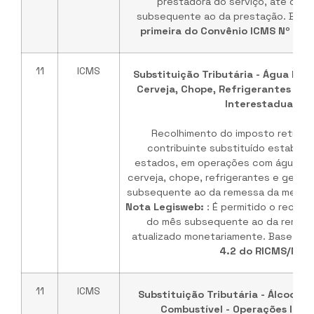
prestadora do serviço, até o 10
subsequente ao da prestação. Base
primeira do Convênio ICMS Nº 10 
11
ICMS
Substituição Tributária - Água Mine
Cerveja, Chope, Refrigerantes e G
Interestaduais
Recolhimento do imposto retido n
contribuinte substituído estabele
estados, em operações com água min
cerveja, chope, refrigerantes e gelo, 
subsequente ao da remessa da mercad
Nota Legisweb:
: É permitido o recolh
do mês subsequente ao da remes
atualizado monetariamente. Base lega
4.2 do RICMS/MA
11
ICMS
Substituição Tributária - Álcool Et
Combustível - Operações Inte