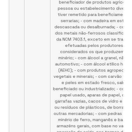
beneficiador de produtos agrícolas
pessoa ou estabelecimento diverso
tiver remetido para beneficiamento; 
serrarias; - com madeira em estad
descascada ou desalburnada; - com l
dos metais não-ferrosos classificado
da NCM 7403.1, exceto em se tratan
efetuadas pelos produtores prim
considerados os que produzem meta
minério; - com álcool a granel, não 
automotivo; - com álcool etílico hidr
(AEHC); - com produtos agropecuári
vegetais e minerais; - com carvão veg
e peles em estado fresco, salmour
beneficiado ou industrializado; - com 
papel usado, aparas de papel, osso
garrafas vazias, cacos de vidro e fra
ou resíduos de plásticos, de borracha
outras mercadorias; - com pedras de m
minério de ferro, manganês e barita; 
armazéns gerais, com base no valor