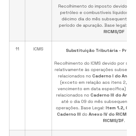
Recolhimento do imposto devido na
petróleo e combustíveis líquidos ou
décimo dia do mês subsequente ao
período de apuração. Base legal:
Inc
RICMS/DF
11
ICMS
Substituição Tributária - Produ
Recolhimento do ICMS devido por substi
relativamente às operações subseque
relacionados no
Caderno I do Anexo
(exceto em relação aos itens 2, 3 
vencimento em data específica) e co
relacionados no
Caderno III do Anex
até o dia 09 do mês subsequente a 
operações. Base Legal:
Item 1.2, Cad
Caderno III
do
Anexo IV do RICMS/D
RICMS/DF
.