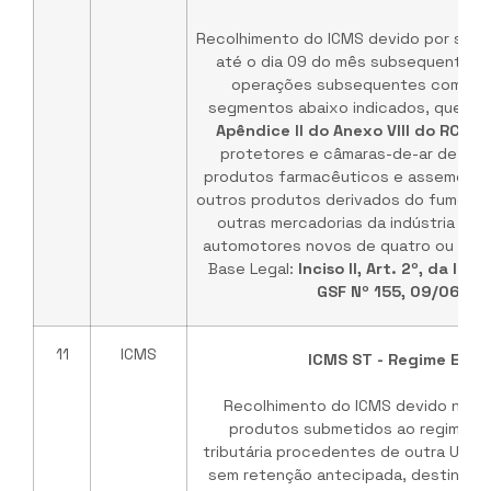
Recolhimento do ICMS devido por substi
até o dia 09 do mês subsequente, r
operações subsequentes com mer
segmentos abaixo indicados, que est
Apêndice II do Anexo VIII do RCTE
:
protetores e câmaras-de-ar de borr
produtos farmacêuticos e assemelhado
outros produtos derivados do fumo; 4. 
outras mercadorias da indústria quím
automotores novos de quatro ou duas
Base Legal:
Inciso II, Art. 2º, da In
GSF Nº 155, 09/06/19
11
ICMS
ICMS ST - Regime Espec
Recolhimento do ICMS devido nas 
produtos submetidos ao regime de
tributária procedentes de outra Unid
sem retenção antecipada, destinadas