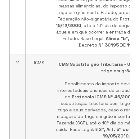
massas alimentícias, do imposto devi
trigo em grão neste Estado, procede
Federação não-signatária do
Protocol
15/12/2000
, até o 10º dia do segund
àquele em que ocorrer a entrada do tr
Estado. Base Legal:
Alínea "b", Inci
Decreto Nº 30195 DE 19/0
11
ICMS
ICMS Substituição Tributária - Uni
trigo em grão
Recolhimento do imposto devido 
interestaduais oriundas de unidade fe
do
Protocolo ICMS Nº 46/2000
, 
substituição tributária com trigo em 
trigo e seus derivados, caso o remet
moageira de trigo em grão inscrita no 
Fazenda (CGF), até o 10º dia do mês 
saída. Base Legal:
§ 2º, Art. 5º do De
19/05/2010
.