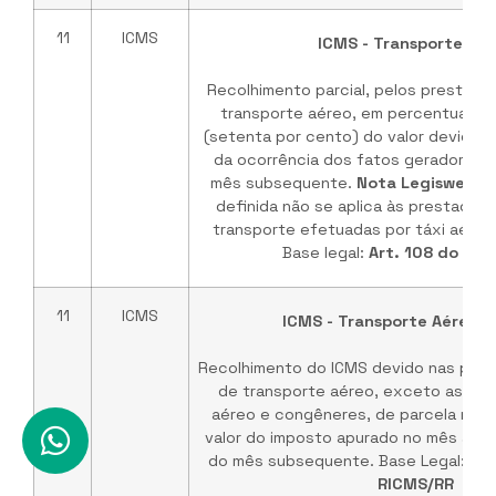
11
ICMS
ICMS - Transporte Aé
Recolhimento parcial, pelos prestado
transporte aéreo, em percentual não
(setenta por cento) do valor devido n
da ocorrência dos fatos geradores, 
mês subsequente.
Nota Legisweb:
a
definida não se aplica às prestaçõe
transporte efetuadas por táxi aére
Base legal:
Art. 108 do RI
11
ICMS
ICMS - Transporte Aéreo - 
Recolhimento do ICMS devido nas pres
de transporte aéreo, exceto as efe
aéreo e congêneres, de parcela não i
valor do imposto apurado no mês anteri
do mês subsequente. Base Legal:
Inc
RICMS/RR