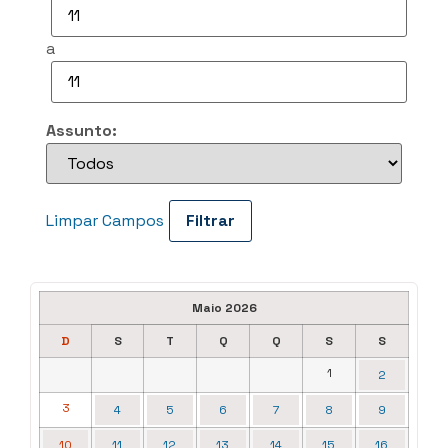
a
Assunto:
Limpar Campos
Maio 2026
D
S
T
Q
Q
S
S
1
2
3
4
5
6
7
8
9
10
11
12
13
14
15
16