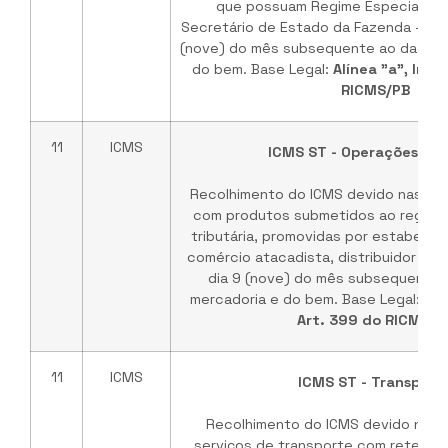
que possuam Regime Especial co
Secretário de Estado da Fazenda - SEF
(nove) do mês subsequente ao da saíd
do bem. Base Legal:
Alínea "a", Incis
RICMS/PB
11
ICMS
ICMS ST - Operações Int
Recolhimento do ICMS devido nas op
com produtos submetidos ao regime 
tributária, promovidas por estabeleci
comércio atacadista, distribuidor e/o
dia 9 (nove) do mês subsequente a
mercadoria e do bem. Base Legal:
Alí
Art. 399 do RICMS/P
11
ICMS
ICMS ST - Transport
Recolhimento do ICMS devido nas 
serviços de transporte com retenção