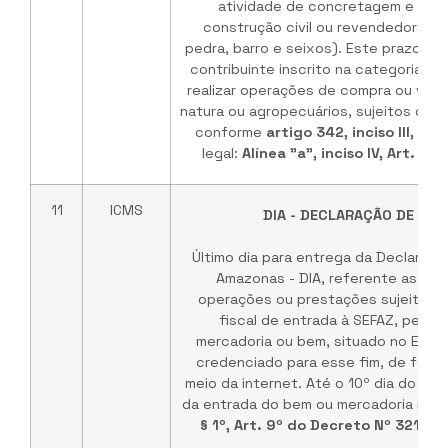
atividade de concretagem e dem
construção civil ou revendedor em r
pedra, barro e seixos). Este prazo ta
contribuinte inscrito na categoria n
realizar operações de compra ou vend
natura ou agropecuários, sujeitos ou n
conforme
artigo 342, inciso III, d
legal:
Alínea "a", inciso IV, Art. 1
11
ICMS
DIA - DECLARAÇÃO DE ING
Último dia para entrega da Declaraçã
Amazonas - DIA, referente as inf
operações ou prestações sujeitas 
fiscal de entrada à SEFAZ, pelo 
mercadoria ou bem, situado no Esta
credenciado para esse fim, de forma
meio da internet. Até o 10º dia do m
da entrada do bem ou mercadoria no Es
§ 1º, Art. 9º do Decreto Nº 32128