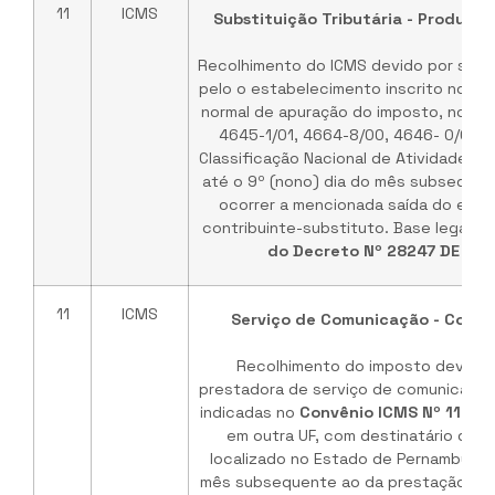
11
ICMS
Substituição Tributária - Produto
Recolhimento do ICMS devido por substi
pelo o estabelecimento inscrito no CA
normal de apuração do imposto, nos c
4645-1/01, 4664-8/00, 4646- 0/02 
Classificação Nacional de Atividades 
até o 9º (nono) dia do mês subseque
ocorrer a mencionada saída do est
contribuinte-substituto. Base legal:
Al
do Decreto Nº 28247 DE 17
11
ICMS
Serviço de Comunicação - Convê
Recolhimento do imposto devido 
prestadora de serviço de comunicação
indicadas no
Convênio ICMS Nº 113/2
em outra UF, com destinatário do r
localizado no Estado de Pernambuco, 
mês subsequente ao da prestação. Ba