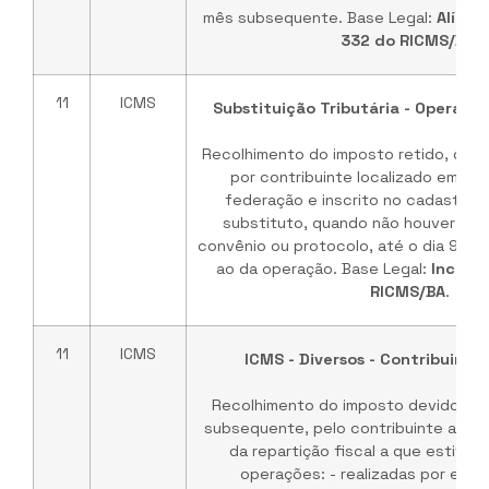
mês subsequente. Base Legal:
Alínea 
332 do RICMS/BA
.
11
ICMS
Substituição Tributária - Operaçã
Recolhimento do imposto retido, dev
por contribuinte localizado em ou
federação e inscrito no cadastro 
substituto, quando não houver pra
convênio ou protocolo, até o dia 9 d
ao da operação. Base Legal:
Inciso 
RICMS/BA
.
11
ICMS
ICMS - Diversos - Contribuinte
Recolhimento do imposto devido, até
subsequente, pelo contribuinte autori
da repartição fiscal a que estiver 
operações: - realizadas por est