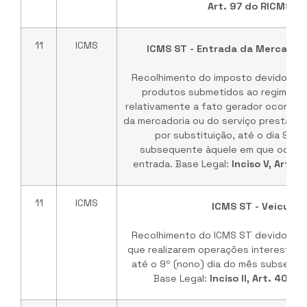
Art. 97 do RICMS/PE
11
ICMS
ICMS ST - Entrada da Mercadori
Recolhimento do imposto devido na
produtos submetidos ao regime de
relativamente a fato gerador ocorrido
da mercadoria ou do serviço prestado 
por substituição, até o dia 9 (n
subsequente àquele em que ocorre
entrada. Base Legal:
Inciso V, Art. 
11
ICMS
ICMS ST - Veículos
Recolhimento do ICMS ST devido pel
que realizarem operações interestadu
até o 9º (nono) dia do mês subseqüe
Base Legal:
Inciso II, Art. 400 