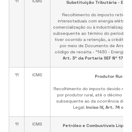
11
ICMS
Substituição Tributária - Energ
Recolhimento do imposto retido 
interestaduais com energia elétrica
comercialização ou à industrialização, 
subsequente ao término do período d
tiver ocorrido a retenção, a crédito do
por meio de Documento de Arrecad
código de receita - "1430 - Energia Elé
Art. 3º da Portaria SEF Nº 177 
11
ICMS
Produtor Rural
Recolhimento do imposto devido nas 
por produtor rural, até o décimo di
subsequente ao da ocorrência do fa
Legal:
Inciso IV, Art. 74 do 
11
ICMS
Petróleo e Combustíveis Líquido