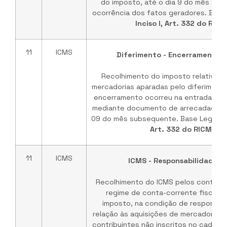
do imposto, até o dia 9 do mês su
ocorrência dos fatos geradores. Base
Inciso I, Art. 332 do RIC
11
ICMS
Diferimento - Encerramento 
Recolhimento do imposto relativo à
mercadorias aparadas pelo diferimento
encerramento ocorreu na entrada no 
mediante documento de arrecadação di
09 do mês subsequente. Base Legal:
A
Art. 332 do RICMS/B
11
ICMS
ICMS - Responsabilidade So
Recolhimento do ICMS pelos contribui
regime de conta-corrente fiscal d
imposto, na condição de responsáve
relação às aquisições de mercadorias 
contribuintes não inscritos no cadastr