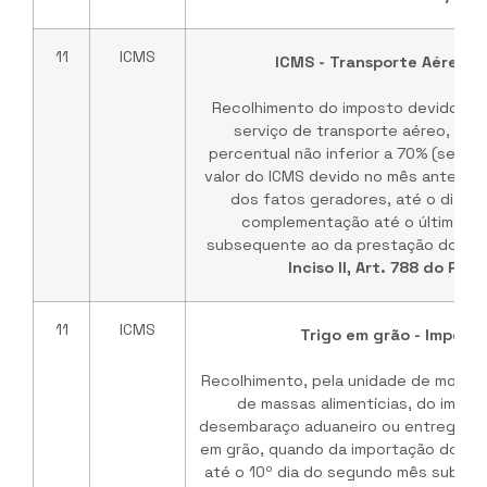
11
ICMS
ICMS - Transporte Aéreo (P
Recolhimento do imposto devido na
serviço de transporte aéreo, par
percentual não inferior a 70% (seten
valor do ICMS devido no mês anterior
dos fatos geradores, até o dia 10 
complementação até o último dia
subsequente ao da prestação do serv
Inciso II, Art. 788 do RIC
11
ICMS
Trigo em grão - Import
Recolhimento, pela unidade de moagem
de massas alimentícias, do impos
desembaraço aduaneiro ou entrega an
em grão, quando da importação do Ext
até o 10º dia do segundo mês subse