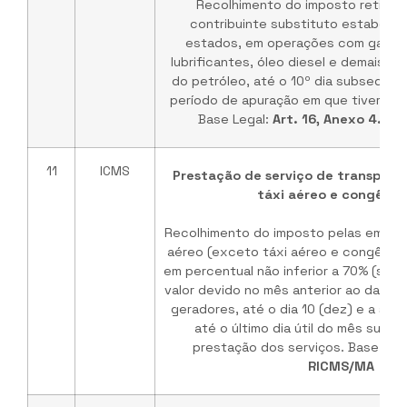
Recolhimento do imposto retido n
contribuinte substituto estabelec
estados, em operações com gasoli
lubrificantes, óleo diesel e demais p
do petróleo, até o 10º dia subsequen
período de apuração em que tiver oco
Base Legal:
Art. 16, Anexo 4.11
11
ICMS
Prestação de serviço de transport
táxi aéreo e congêner
Recolhimento do imposto pelas empre
aéreo (exceto táxi aéreo e congênere
em percentual não inferior a 70% (set
valor devido no mês anterior ao da oc
geradores, até o dia 10 (dez) e a su
até o último dia útil do mês subs
prestação dos serviços. Base Leg
RICMS/MA