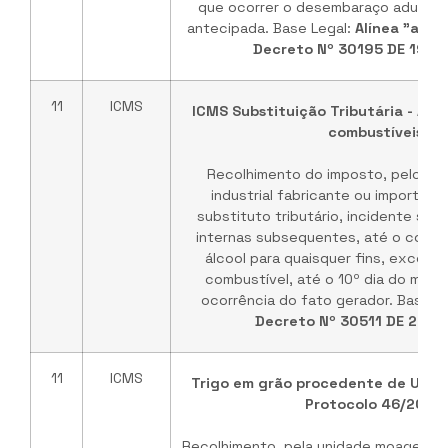
que ocorrer o desembaraço aduanei
antecipada. Base Legal:
Alínea "a", In
Decreto Nº 30195 DE 19/0
11
ICMS
ICMS Substituição Tributária - Álco
combustíveis
Recolhimento do imposto, pelo es
industrial fabricante ou importado
substituto tributário, incidente so
internas subsequentes, até o consum
álcool para quaisquer fins, exceto
combustível, até o 10º dia do mês 
ocorrência do fato gerador. Base L
Decreto Nº 30511 DE 25/0
11
ICMS
Trigo em grão procedente de UF nã
Protocolo 46/2000
Recolhimento, pela unidade moageira e