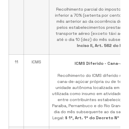
Recolhimento parcial do imposto, em
inferior a 70% (setenta por cento) do
mês anterior ao da ocorrência dos f
pelos estabelecimentos prestadore
transporte aéreo (exceto táxi aéreo
até o dia 10 (dez) do mês subsequen
Inciso II, Art. 562 do RI
11
ICMS
ICMS Diferido - Cana-de-
Recolhimento do ICMS diferido nas
cana-de-açúcar própria ou de tercei
unidade autônoma localizada em área
utilizada como insumo em atividade int
entre contribuintes estabelecidos 
Paraíba, Pernambuco e do Rio Grande d
dia do mês subsequente ao da saída 
Legal:
§ 1°, Art. 1° do Decreto Nº 31