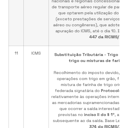
nacionais e regionais concessionárias 
de transporte aéreo regular de passag
que optarem pela utilização do cré
(exceto prestações de serviços efe
aéreo ou congêneres), que adotem re
apuração do ICMS, até o dia 10. Base
447 da RICMS/BA
.
11
ICMS
Substituição Tributária - Trigo em 
trigo ou misturas de farinha
Recolhimento do imposto devido, pel
operações com trigo em grão, farinh
mistura de farinha de trigo oriund
federada signatária do
Protocolo I
relativamente às operações internas
as mercadorias supramencionadas, e 
que ocorrer a saída interestadual,
previstas no
inciso II do § 1º
, até 
subsequente ao da saída. Base Legal
374 do RICMS/BA
.