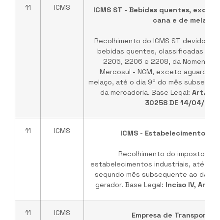
11
ICMS
ICMS ST - Bebidas quentes, excet
cana e de melaço
Recolhimento do ICMS ST devido na
bebidas quentes, classificadas nas
2205, 2206 e 2208, da Nomenclat
Mercosul - NCM, exceto aguardent
melaço, até o dia 9º do mês subseque
da mercadoria. Base Legal:
Art. 6º
30258 DE 14/04/200
11
ICMS
ICMS - Estabelecimentos Ind
Recolhimento do imposto dev
estabelecimentos industriais, até o 10
segundo mês subsequente ao da oco
gerador. Base Legal:
Inciso IV, Art.
11
ICMS
Empresa de Transporte 