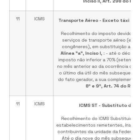
Inciso II, Art. 298 do RI
11
ICMS
Transporte Aéreo - Exceto táxi aér
Recolhimento do imposto devido na
serviços de transporte aéreo (exce
congêneres), em substituição ao pr
Alínea "a", Inciso I,
: - até o décimo 
imposto não inferior a 70% (setenta 
no mês anterior ao da ocorrência do f
o último dia útil do mês subsequente
do fato gerador, a sua complementaçã
8º e 9º, Art. 74 do RICM
11
ICMS
ICMS ST - Substituto de O
Recolhimento do ICMS Substituição T
estabelecimentos remetentes, inscrit
contribuintes da unidade da Federação
Até o dia nove do mês subsequente