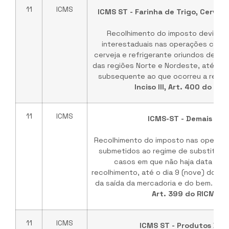
11
ICMS
ICMS ST - Farinha de Trigo, Cervej
Recolhimento do imposto devido 
interestaduais nas operações com fa
cerveja e refrigerante oriundos de Es
das regiões Norte e Nordeste, até o d
subsequente ao que ocorreu a reten
Inciso III, Art. 400 do RI
11
ICMS
ICMS-ST - Demais Cas
Recolhimento do imposto nas operaç
submetidos ao regime de substituição
casos em que não haja data espe
recolhimento, até o dia 9 (nove) do m
da saída da mercadoria e do bem. Bas
Art. 399 do RICMS/P
11
ICMS
ICMS ST - Produtos Dive