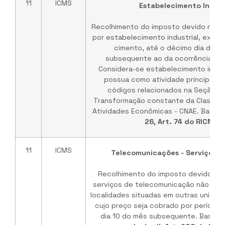
11
ICMS
Estabelecimento Indust
Recolhimento do imposto devido nas 
por estabelecimento industrial, excet
cimento, até o décimo dia do 
subsequente ao da ocorrência do 
Considera-se estabelecimento indust
possua como atividade principal n
códigos relacionados na Seção C -
Transformação constante da Classific
Atividades Econômicas - CNAE. Base L
26, Art. 74 do RICMS/
11
ICMS
Telecomunicações - Serviços 
Recolhimento do imposto devido na
serviços de telecomunicação não med
localidades situadas em outras unidad
cujo preço seja cobrado por períodos
dia 10 do mês subsequente. Base le