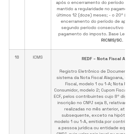
após o encerramento do período de ap
mantido a regularidade no pagament
últimos 12 (doze) meses; - o 20º (vig
encerramento do período de apuraçã
segundo período consecutivo de r
pagamento do imposto. Base Legal:
RICMS/SC
.
18
ICMS
REDF – Nota Fiscal Alag
Registro Eletrônico de Documento Fi
sistema da Nota Fiscal Alagoana, rel
Fiscal, modelo 1 ou 1-A; Nota Fisc
Consumidor, modelo 2; Cupom Fiscal, e
ECF, pelos contribuintes cujo 8º dígit
inscrição no CNPJ seja 8, relativame
realizadas no mês anterior, até o 
subsequente, exceto na hipótese 
modelo 1 ou 1-A, emitida por contribui
a pessoa jurídica ou entidade equipar