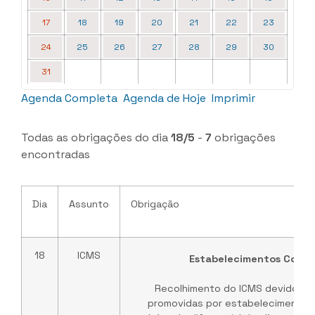
17
18
19
20
21
22
23
24
25
26
27
28
29
30
31
Agenda Completa
Agenda de Hoje
Imprimir
Todas as obrigações do dia
18/5
-
7
obrigações
encontradas
Dia
Assunto
Obrigação
18
ICMS
Estabelecimentos Comer
Recolhimento do ICMS devido na
promovidas por estabelecimentos 