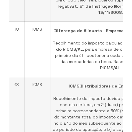
CNPJ, cujo valor seja igual ou superio
legal:
Art. 8º da Instrução Normati
13/11/2008
.
18
ICMS
Diferença de Alíquota - Empresa de 
Recolhimento do imposto calculado na
do RICMS/AL
, pela empresa de constr
primeiro dia útil posterior a cada qui
das mercadorias ou bens. Base Leg
RICMS/AL
.
18
ICMS
ICMS Distribuidoras de Energi
Recolhimento do imposto devido pelas 
energia elétrica, em 2 (duas) parcel
primeira correspondente a 50% (cinq
do montante total do imposto devido
no dia 16 do mês subsequente ao mês
do período de apuração; e b) a segun