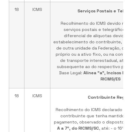
18
ICMS
Serviços Postais e Telegr
Recolhimento do ICMS devido nas 
serviços postais e telegráficos 
diferencial de alíquotas devido n
estabelecimento do contribuinte, de m
de outra unidade da Federação, des
próprio ou a ativo fixo, ou na contra
de transporte interestadual, até o
subsequente ao do respectivo perío
Base Legal:
Alínea "a", Incisos IX e
RICMS/ES
18
ICMS
Contribuinte Regula
Recolhimento do ICMS declarado na D
contribuinte que tenha mantido a r
pagamento, observado o disposto no
A a 7º, do RICMS/SC
, até: - o 16º (