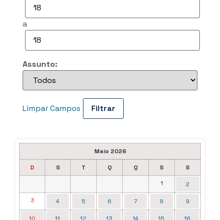
a
Assunto:
Limpar Campos
Maio 2026
D
S
T
Q
Q
S
S
1
2
3
4
5
6
7
8
9
10
11
12
13
14
15
16