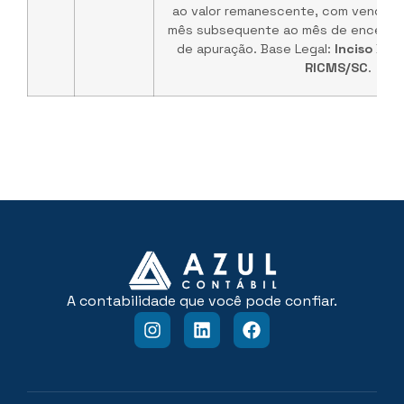
ao valor remanescente, com vencime
mês subsequente ao mês de encerra
de apuração. Base Legal:
Inciso XIII,
RICMS/SC
.
A contabilidade que você pode confiar.