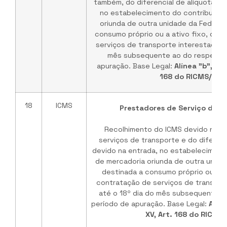
também, do diferencial de alíquotas d
no estabelecimento do contribuinte
oriunda de outra unidade da Federaç
consumo próprio ou a ativo fixo, ou 
serviços de transporte interestadual,
mês subsequente ao do respectiv
apuração. Base Legal:
Alínea "b", Inc
168 do RICMS/ES
18
ICMS
Prestadores de Serviço de T
Recolhimento do ICMS devido nas 
serviços de transporte e do diferenc
devido na entrada, no estabelecimento
de mercadoria oriunda de outra unida
destinada a consumo próprio ou a at
contratação de serviços de transport
até o 18º dia do mês subsequente a
período de apuração. Base Legal:
Alíne
XV, Art. 168 do RICMS