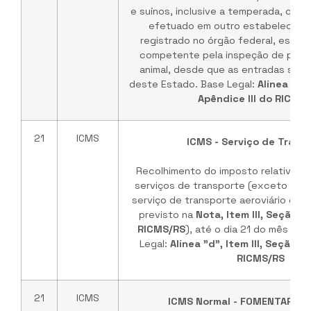
e suínos, inclusive a temperada, cujo
efetuado em outro estabelecime
registrado no órgão federal, estadu
competente pela inspeção de prod
animal, desde que as entradas seja
deste Estado. Base Legal:
Alínea "c",
Apêndice III do RICMS
21
ICMS
ICMS - Serviço de Trans
Recolhimento do imposto relativo à
serviços de transporte (exceto para
serviço de transporte aeroviário que
previsto na
Nota, Item III, Seção I,
RICMS/RS
), até o dia 21 do mês su
Legal:
Alínea "d", Item III, Seção I,
RICMS/RS
21
ICMS
ICMS Normal - FOMENTAR/RS 