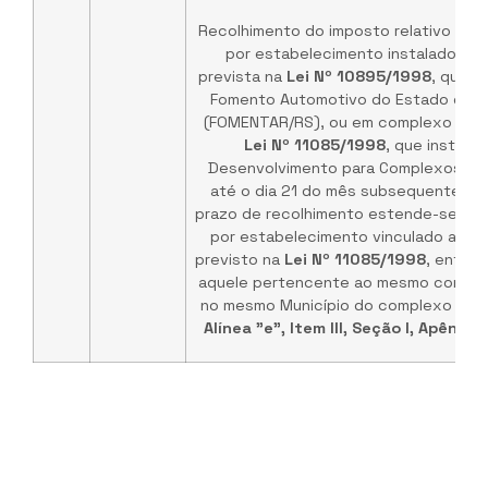
Recolhimento do imposto relativo às s
por estabelecimento instalado em á
prevista na
Lei Nº 10895/1998
, que i
Fomento Automotivo do Estado do Ri
(FOMENTAR/RS), ou em complexo indust
Lei Nº 11085/1998
, que institui
Desenvolvimento para Complexos Indus
até o dia 21 do mês subsequente.
No
prazo de recolhimento estende-se às 
por estabelecimento vinculado a com
previsto na
Lei Nº 11085/1998
, enten
aquele pertencente ao mesmo contribu
no mesmo Município do complexo indust
Alínea "e", Item III, Seção I, Apêndic