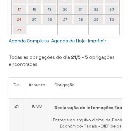
17
18
19
20
21
22
23
24
25
26
27
28
29
30
31
Agenda Completa
Agenda de Hoje
Imprimir
Todas as obrigações do dia
21/5
-
5
obrigações
encontradas
Dia
Assunto
Obrigação
21
ICMS
Declaração de Informações Econômic
Entrega do arquivo digital da Declara
Econômico-Fiscais - DIEF pelos es