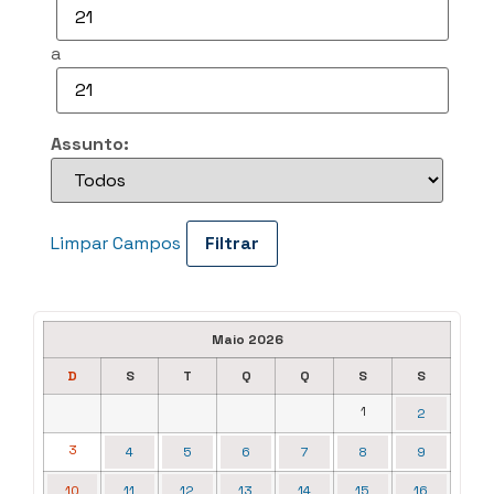
a
Assunto:
Limpar Campos
Maio 2026
D
S
T
Q
Q
S
S
1
2
3
4
5
6
7
8
9
10
11
12
13
14
15
16