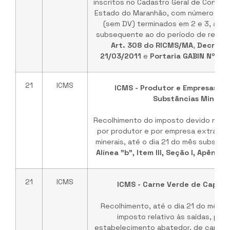
inscritos no Cadastro Geral de Contri
Estado do Maranhão, com número de i
(sem DV) terminados em 2 e 3, até 
subsequente ao do período de referên
Art. 308 do RICMS/MA
,
Decreto 
21/03/2011
e
Portaria GABIN Nº 15
21
ICMS
ICMS - Produtor e Empresas Ex
Substâncias Minerai
Recolhimento do imposto devido nas 
por produtor e por empresa extrator
minerais, até o dia 21 do mês subsequ
Alínea "b", Item III, Seção I, Apêndic
21
ICMS
ICMS - Carne Verde de Caprino
Recolhimento, até o dia 21 do mês 
imposto relativo às saídas, pro
estabelecimento abatedor, de carne 