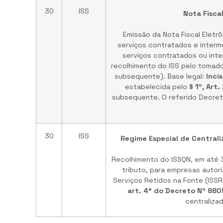
30
ISS
Nota Fisca
Emissão da Nota Fiscal Eletr
serviços contratados e interm
serviços contratados ou int
recolhimento do ISS pelo tomador
subsequente). Base legal:
Inci
estabelecida pelo
§ 1º, Art
subsequente. O referido Decreto
30
ISS
Regime Especial de Centrali
Recolhimento do ISSQN, em até 30
tributo, para empresas autor
Serviços Retidos na Fonte (ISSRF
art. 4° do Decreto Nº 880
centraliza