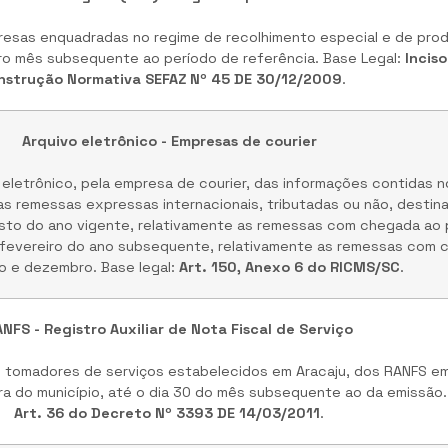
presas enquadradas no regime de recolhimento especial e de produ
iro mês subsequente ao período de referência. Base Legal:
Inciso
Instrução Normativa SEFAZ Nº 45 DE 30/12/2009
.
Arquivo eletrônico - Empresas de courier
 eletrônico, pela empresa de courier, das informações contidas 
s remessas expressas internacionais, tributadas ou não, destin
osto do ano vigente, relativamente as remessas com chegada ao p
 de fevereiro do ano subsequente, relativamente as remessas com 
ho e dezembro. Base legal:
Art. 150, Anexo 6 do RICMS/SC
.
NFS - Registro Auxiliar de Nota Fiscal de Serviço
os tomadores de serviços estabelecidos em Aracaju, dos RANFS em
ra do município, até o dia 30 do mês subsequente ao da emissão.
Art. 36 do Decreto Nº 3393 DE 14/03/2011
.