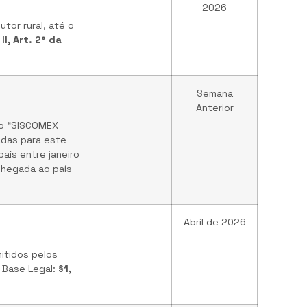
2026
tor rural, até o
 II, Art. 2° da
Semana
Anterior
no “SISCOMEX
adas para este
aís entre janeiro
chegada ao país
Abril de 2026
itidos pelos
 Base Legal:
§1,