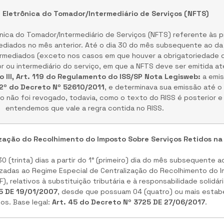
l Eletrônica do Tomador/Intermediário de Serviços (NFTS)
ônica do Tomador/Intermediário de Serviços (NFTS) referente às 
ediados no mês anterior. Até o dia 30 do mês subsequente ao d
ermediados (exceto nos casos em que houver a obrigatoriedade 
 ou intermediário do serviço, em que a NFTS deve ser emitida at
so III, Art. 119 do Regulamento do ISS/SP
Nota Legisweb:
a emis
. 2º do Decreto Nº 52610/2011
, e determinava sua emissão até o
 não foi revogado, todavia, como o texto do RISS é posterior e 
entendemos que vale a regra contida no RISS.
zação do Recolhimento do Imposto Sobre Serviços Retidos na 
 (trinta) dias a partir do 1° (primeiro) dia do mês subsequente 
izadas ao Regime Especial de Centralização do Recolhimento do 
), relativos à substituição tributária e à responsabilidade solidár
5 DE 19/01/2007
, desde que possuam 04 (quatro) ou mais esta
dos. Base legal:
Art. 45 do Decreto Nº 3725 DE 27/06/2017
.