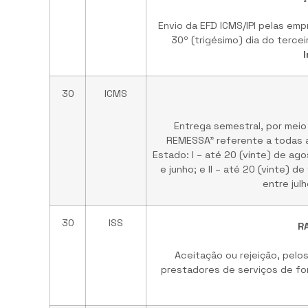
Envio da EFD ICMS/IPI pelas em
30º (trigésimo) dia do terce
30
ICMS
Entrega semestral, por meio
REMESSA” referente a todas a
Estado: I – até 20 (vinte) de ag
e junho; e II – até 20 (vinte)
entre jul
30
ISS
RA
Aceitação ou rejeição, pel
prestadores de serviços de fo