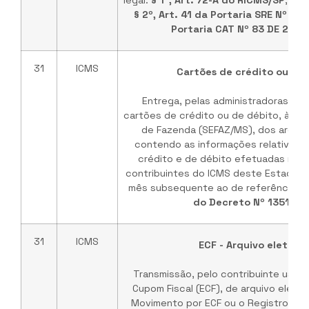
legal:
§ 1º, Art. 72-A do RICMS/SP
,
§ 2º
§ 2º, Art. 41 da Portaria SRE Nº 65
Portaria CAT Nº 83 DE 28/
31
ICMS
Cartões de crédito ou de 
Entrega, pelas administradoras ou
cartões de crédito ou de débito, à Se
de Fazenda (SEFAZ/MS), dos arquiv
contendo as informações relativas 
crédito e de débito efetuadas no m
contribuintes do ICMS deste Estado, a
mês subsequente ao de referência. B
do Decreto Nº 13510/2
31
ICMS
ECF - Arquivo eletrôni
Transmissão, pelo contribuinte usuár
Cupom Fiscal (ECF), de arquivo eletr
Movimento por ECF ou o Registro do 