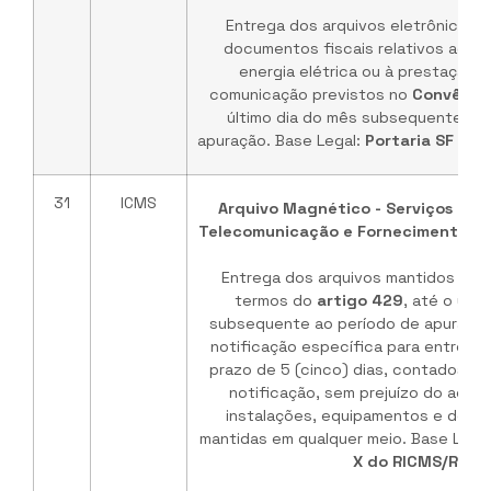
Entrega dos arquivos eletrônicos 
documentos fiscais relativos ao f
energia elétrica ou à prestação 
comunicação previstos no
Convênio
último dia do mês subsequente ao
apuração. Base Legal:
Portaria SF Nº 
31
ICMS
Arquivo Magnético - Serviços de
Telecomunicação e Fornecimento de 
Entrega dos arquivos mantidos em m
termos do
artigo 429
, até o últ
subsequente ao período de apuração
notificação específica para entrega 
prazo de 5 (cinco) dias, contados d
notificação, sem prejuízo do aces
instalações, equipamentos e dema
mantidas em qualquer meio. Base Lega
X do RICMS/RO