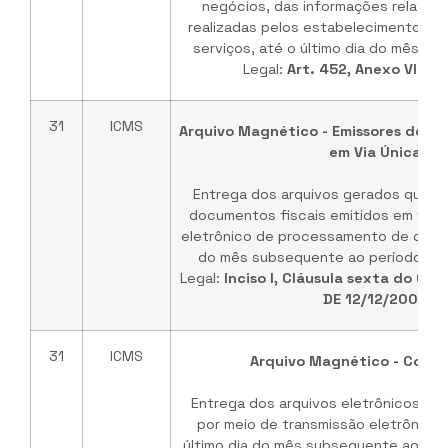
negócios, das informações relativa
realizadas pelos estabelecimentos e 
serviços, até o último dia do mês s
Legal:
Art. 452, Anexo VI do
31
ICMS
Arquivo Magnético - Emissores de D
em Via Única
Entrega dos arquivos gerados quand
documentos fiscais emitidos em via ú
eletrônico de processamento de dados,
do mês subsequente ao período de 
Legal:
Inciso I, Cláusula sexta do Con
DE 12/12/2003
31
ICMS
Arquivo Magnético - Comu
Entrega dos arquivos eletrônicos de c
por meio de transmissão eletrônica 
último dia do mês subsequente ao per