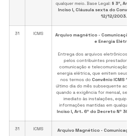
qualquer meio. Base Legal:
§ 3º, Art. 
Inciso I, Cláusula sexta do Convêni
12/12/2003
.
31
ICMS
Arquivo magnético - Comunicação, 
e Energia Elétrica
Entrega dos arquivos eletrônicos de c
pelos contribuintes prestadores d
comunicação e telecomunicação e f
energia elétrica, que emitem seus do
nos termos do
Convênio ICMS 115
último dia do mês subsequente ao pe
quando a exigência for mensal, sem p
imediato às instalações, equipame
informações mantidas em qualquer me
Inciso I, Art. 6º do Decreto Nº 304
31
ICMS
Arquivo Magnético - Comunicação/E