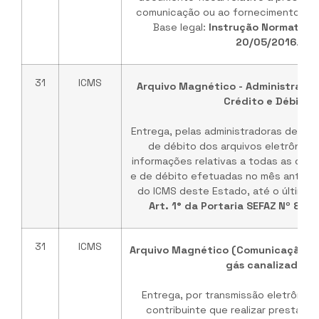
comunicação ou ao fornecimento de e
Base legal:
Instrução Normativa 
20/05/2016
.
31
ICMS
Arquivo Magnético - Administrado
Crédito e Débito
Entrega, pelas administradoras de car
de débito dos arquivos eletrônico
informações relativas a todas as ope
e de débito efetuadas no mês anterior
do ICMS deste Estado, até o último 
Art. 1° da Portaria SEFAZ Nº 87 
31
ICMS
Arquivo Magnético (Comunicação, en
gás canalizado)
Entrega, por transmissão eletrônica
contribuinte que realizar prestaçã