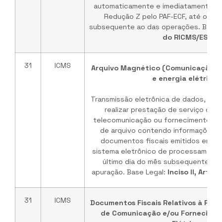
automaticamente e imediatamente ap
Redução Z pelo PAF-ECF, até o últ
subsequente ao das operações. Base 
do RICMS/ES
.
31
ICMS
Arquivo Magnético (Comunicação, 
e energia elétrica)
Transmissão eletrônica de dados, pelo
realizar prestação de serviço de 
telecomunicação ou fornecimento de e
de arquivo contendo informações 
documentos fiscais emitidos em uma
sistema eletrônico de processamento
último dia do mês subsequente ao
apuração. Base Legal:
Inciso II, Art.
31
ICMS
Documentos Fiscais Relativos à Pres
de Comunicação e/ou Fornecimen