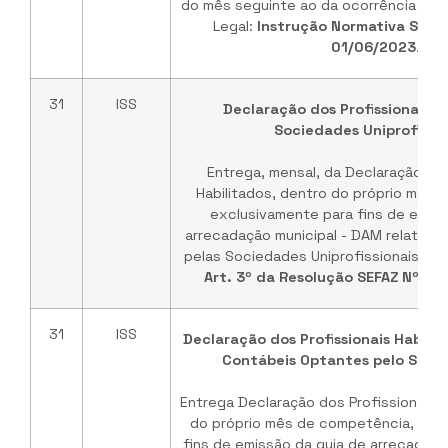
do mês seguinte ao da ocorrência das
Legal:
Instrução Normativa SF/S
01/06/2023
.
31
ISS
Declaração dos Profissionais Ha
Sociedades Uniprofissio
Entrega, mensal, da Declaração dos
Habilitados, dentro do próprio mês 
exclusivamente para fins de emiss
arrecadação municipal - DAM relativa a
pelas Sociedades Uniprofissionais. Ba
Art. 3º da Resolução SEFAZ Nº 3 
31
ISS
Declaração dos Profissionais Habilita
Contábeis Optantes pelo Simpl
Entrega Declaração dos Profissionais H
do próprio mês de competência, exc
fins de emissão da guia de arrecadaçã