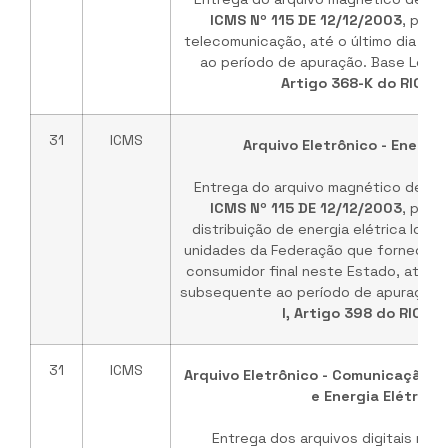
ICMS Nº 115 DE 12/12/2003
, pela
telecomunicação, até o último dia d
ao período de apuração. Base Legal
Artigo 368-K do RICMS
31
ICMS
Arquivo Eletrônico - Energia
Entrega do arquivo magnético descr
ICMS Nº 115 DE 12/12/2003
, pela
distribuição de energia elétrica loca
unidades da Federação que forneçam e
consumidor final neste Estado, até o 
subsequente ao período de apuração. 
I, Artigo 398 do RICMS
31
ICMS
Arquivo Eletrônico - Comunicação,
e Energia Elétrica
Entrega dos arquivos digitais man