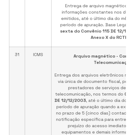
Entrega de arquivo magnético co
informações constantes nos docum
emitidos, até o último dia do mês 
período de apuração. Base Legal:
In
sexta do Convênio 115 DE 12/12/2
Anexo X do RCTE/G
31
ICMS
Arquivo magnético - Comun
Telecomunicação
Entrega dos arquivos eletrônicos rela
via única de documento fiscal, por 
prestadores de serviços de co
telecomunicação, nos termos do
Conv
DE 12/12/2003
, até o último dia do 
período de apuração quando a exigênc
no prazo de 5 (cinco dias) contado d
notificação específica para entrega 
prejuízo do acesso imediato às 
equipamentos e demais informaçõe