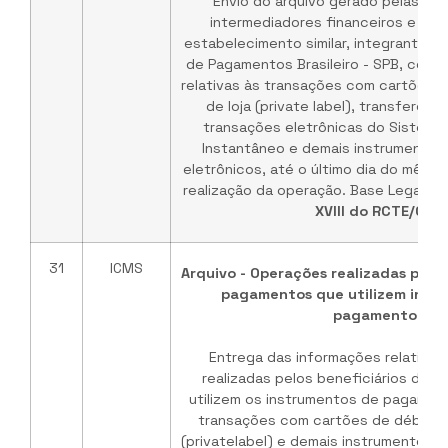
Envio do arquivo gerado pelas inst
intermediadores financeiros e de
estabelecimento similar, integrantes 
de Pagamentos Brasileiro - SPB, cont
relativas às transações com cartões d
de loja (private label), transferênc
transações eletrônicas do Sistem
Instantâneo e demais instrumento
eletrônicos, até o último dia do mês 
realização da operação. Base Legal:
Ar
XVIII do RCTE/GO
31
ICMS
Arquivo - Operações realizadas pelos
pagamentos que utilizem inst
pagamento
Entrega das informações relativas
realizadas pelos beneficiários de 
utilizem os instrumentos de pagamen
transações com cartões de débito, c
(privatelabel) e demais instrumentos 