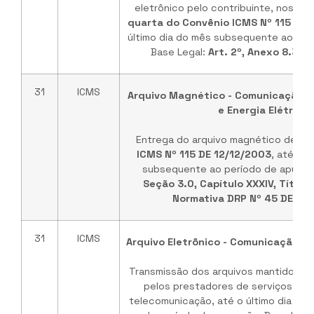
eletrônico pelo contribuinte, nos te
quarta do Convênio ICMS Nº 115 DE 
último dia do mês subsequente ao per
Base Legal:
Art. 2º, Anexo 8.3.1
31
ICMS
Arquivo Magnético - Comunicação, 
e Energia Elétrica
Entrega do arquivo magnético descr
ICMS Nº 115 DE 12/12/2003
, até o ú
subsequente ao período de apuraçã
Seção 3.0, Capítulo XXXIV, Título 
Normativa DRP Nº 45 DE 26
31
ICMS
Arquivo Eletrônico - Comunicação e
Transmissão dos arquivos mantidos em
pelos prestadores de serviços de
telecomunicação, até o último dia d