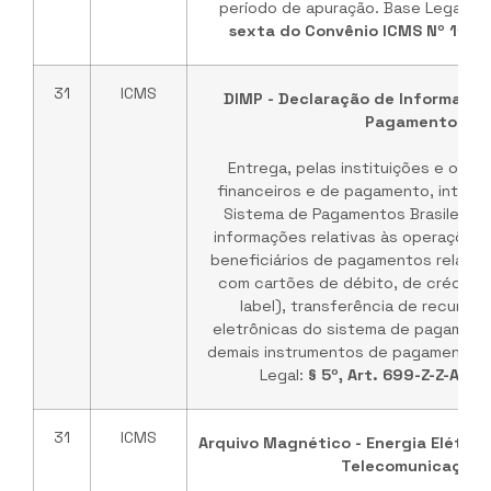
período de apuração. Base Legal:
In
sexta do Convênio ICMS Nº 115 
31
ICMS
DIMP - Declaração de Informaçõe
Pagamento
Entrega, pelas instituições e os i
financeiros e de pagamento, integr
Sistema de Pagamentos Brasileiro –
informações relativas às operações 
beneficiários de pagamentos relativ
com cartões de débito, de crédito, d
label), transferência de recurso
eletrônicas do sistema de pagament
demais instrumentos de pagamento e
Legal:
§ 5º, Art. 699-Z-Z-A do
31
ICMS
Arquivo Magnético - Energia Elétric
Telecomunicação