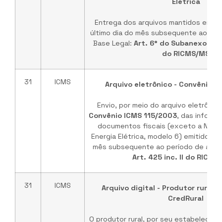
Elétrica
Entrega dos arquivos mantidos em me
último dia do mês subsequente ao per
Base Legal:
Art. 6° do Subanexo VIII
do RICMS/MS
31
ICMS
Arquivo eletrônico - Convênio I
Envio, por meio do arquivo eletrônic
Convênio ICMS 115/2003
, das informa
documentos fiscais (exceto a Nota 
Energia Elétrica, modelo 6) emitidos, a
mês subsequente ao período de apura
Art. 425 inc. II do RICMS
31
ICMS
Arquivo digital - Produtor rural qu
CredRural
O produtor rural, por seu estabelecime