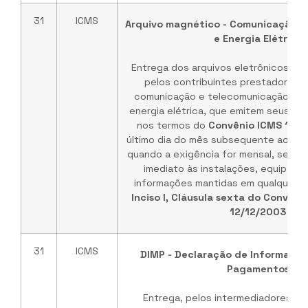
31
ICMS
Arquivo magnético - Comunicação, 
e Energia Elétrica
Entrega dos arquivos eletrônicos de c
pelos contribuintes prestadores d
comunicação e telecomunicação e f
energia elétrica, que emitem seus do
nos termos do
Convênio ICMS 115
último dia do mês subsequente ao pe
quando a exigência for mensal, sem p
imediato às instalações, equipame
informações mantidas em qualquer me
Inciso I, Cláusula sexta do Convêni
12/12/2003
31
ICMS
DIMP - Declaração de Informaçõe
Pagamentos
Entrega, pelos intermediadores de