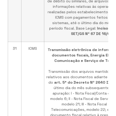
de débito ou similares, de arquivos di
informações relativas às operaçõe
realizadas pelos estabelecimentos de
ICMS com pagamentos feitos por 
sistemas, até o último dia do mês 
período fiscal. Base Legal:
Inciso I, A
SET/GS Nº 67 DE 16/07/
31
ICMS
Transmissão eletrônica de informaçõ
documentos fiscais, Energia Elétri
Comunicação e Serviço de Tele
Transmissão dos arquivos mantidos em
relativos aos documentos adiante indi
do
art. 5° do Decreto Nº 2640 DE 
último dia do mês subsequente ao
apuração: I - Nota Fiscal/Conta de En
modelo 6; II - Nota Fiscal de Serviço
modelo 21; III - Nota Fiscal de 
Telecomunicações, modelo 22; e IV -
documento fiscal relativo à prestaç