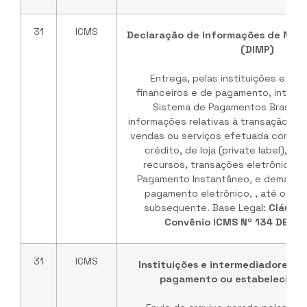
31
ICMS
Declaração de Informações de Mei
(DIMP)
Entrega, pelas instituições e in
financeiros e de pagamento, integr
Sistema de Pagamentos Brasileir
informações relativas à transação ou
vendas ou serviços efetuada com ca
crédito, de loja (private label), tr
recursos, transações eletrônicas 
Pagamento Instantâneo, e demais i
pagamento eletrônico, , até o últ
subsequente. Base Legal:
Cláusul
Convênio ICMS Nº 134 DE 09
31
ICMS
Instituições e intermediadores fi
pagamento ou estabeleciment