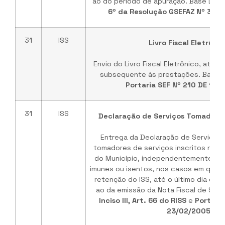
ao do período de apuração. Base Lega
6º da Resolução GSEFAZ Nº 34 D
31
ISS
Livro Fiscal Eletrônic
Envio do Livro Fiscal Eletrônico, até o
subsequente às prestações. Base l
Portaria SEF Nº 210 DE 14/
31
ISS
Declaração de Serviços Tomados 
Entrega da Declaração de Serviços
tomadores de serviços inscritos no Ca
do Município, independentemente de
imunes ou isentos, nos casos em que n
retenção do ISS, até o último dia do
ao da emissão da Nota Fiscal de Serv
Inciso III, Art. 66 do RISS
e
Portaria
23/02/2005