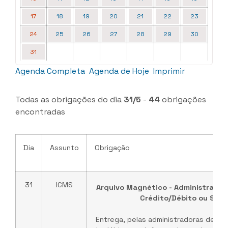
17
18
19
20
21
22
23
24
25
26
27
28
29
30
31
Agenda Completa
Agenda de Hoje
Imprimir
Todas as obrigações do dia
31/5
-
44
obrigações
encontradas
Dia
Assunto
Obrigação
31
ICMS
Arquivo Magnético - Administrador
Crédito/Débito ou Simil
Entrega, pelas administradoras de ca