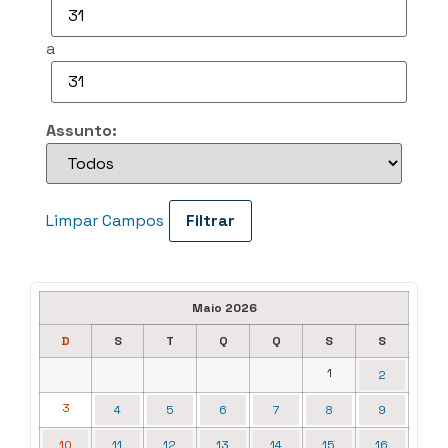
a
Assunto:
Limpar Campos
Maio 2026
D
S
T
Q
Q
S
S
1
2
3
4
5
6
7
8
9
10
11
12
13
14
15
16