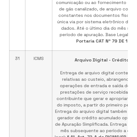
comunicação ou ao fornecimento de en
de gás canalizado, de arquivo conte
constantes nos documentos fiscais 
única via por sistema eletrônico de 
dados. Até o último dia do mês su
período de apuração. Base Legal:
Art
Portaria CAT Nº 79 DE 10/
31
ICMS
Arquivo Digital - Crédito A
Entrega de arquivo digital contendo
relativas ao custeio, abrangendo a
operações de entrada e saída de me
prestações de serviço recebidas ou 
contribuinte que gerar e apropriar cr
do imposto, a partir do primeiro pedid
Entrega do arquivo digital também pel
gerador de crédito acumulado optant
de Apuração Simplificada. Entrega até o
mês subsequente ao período a que 