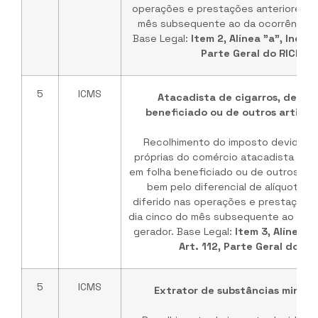
operações e prestações anteriores, a
mês subsequente ao da ocorrência d
Base Legal:
Item 2, Alínea "a", Inciso 
Parte Geral do RICMS
5
ICMS
Atacadista de cigarros, de fu
beneficiado ou de outros artigos
Recolhimento do imposto devido p
próprias do comércio atacadista de c
em folha beneficiado ou de outros art
bem pelo diferencial de alíquotas 
diferido nas operações e prestações 
dia cinco do mês subsequente ao da o
gerador. Base Legal:
Item 3, Alínea "a
Art. 112, Parte Geral do R
5
ICMS
Extrator de substâncias minerai