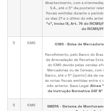
Abastecimento, com a intermediação d
S.A., até o 5º dia posterior relativ
fiscais emitidas durante o período c
os dias 21 e o último do mês anterior.
"c", Inciso IX, Art. 74 do RICMS/PR
e
do RICMS/PR
5
ICMS
ICMS - Bolsa de Mercadorias ou
Recolhimento, pelo Banco do Brasil S.
de Arrecadação de Receitas Estaduais
do ICMS devido pelas vendas efetua
Mercadorias ou de Cereais, com int
Banco, até o 5º (quinto) dia de cada 
às notas fiscais emitidas entre o dia 2
mês anterior. Base Legal:
Alínea "a", I
da Instrução Normativa GSF Nº 15
5
ICMS
SMEPA - Sistema de Monitoramento