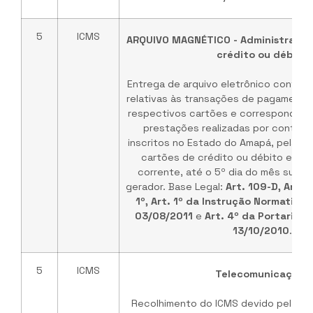
5
ICMS
ARQUIVO MAGNÉTICO - Administrador
crédito ou débito
Entrega de arquivo eletrônico conten
relativas às transações de pagament
respectivos cartões e correspondent
prestações realizadas por contribu
inscritos no Estado do Amapá, pelas a
cartões de crédito ou débito e sim
corrente, até o 5º dia do mês subs
gerador. Base Legal:
Art. 109-D, Anex
1º, Art. 1º da Instrução Normativa 
03/08/2011
e
Art. 4º da Portaria G
13/10/2010
.
5
ICMS
Telecomunicações
Recolhimento do ICMS devido pelas e