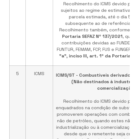
Recolhimento do ICMS devido pelos
sujeitos ao regime de estimativa, no
parcela estimada, até o dia 5 (c
subsequente ao de referência.
No
Recolhimento também, conforme
inc
Portaria SEFAZ Nº 137/2021
, quand
contribuições devidas ao FUNDES, 
FUNTUR, FEMAM, FCP, FUS e FUNGEFAZ. 
"a", inciso III, art. 1º da Portaria S
5
ICMS
ICMS/ST - Combustíveis derivados ou
(Não destinados à industriali
comercialização)
Recolhimento do ICMS devido pelos
enquadrados na condição de substituto
promoverem operações com combustív
não de petróleo, quando estes não f
industrialização ou à comercialização p
desde que o remetente seja crede