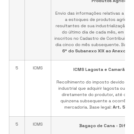
Produtos Agrícolas
Envio das informações relativas a sit
a estoques de produtos agrícola
resultantes de sua industrialização ex
do último dia de cada mês, em es
inscritos no Cadastro de Contribuinte
dia cinco do mês subsequente. Base 
6° do Subanexo XIX ao Anexo XV
5
ICMS
ICMS Lagosta e Camarão 'In
Recolhimento do imposto devido pel
industrial que adquirir lagosta ou ca
diretamente do produtor, até o 5° (
quinzena subsequente a ocorrência
mercadoria. Base legal:
Art. 532 
5
ICMS
Bagaço de Cana - Diferi