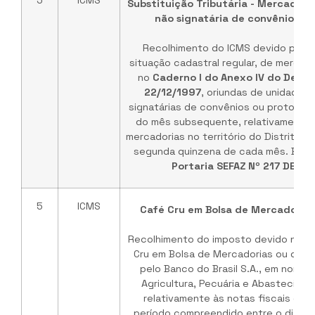
5
ICMS
Substituição Tributária - Mercadori
não signatária de convênios ou
Recolhimento do ICMS devido pelo 
situação cadastral regular, de mercad
no
Caderno I do Anexo IV do Decre
22/12/1997
, oriundas de unidades
signatárias de convênios ou protocolo
do mês subsequente, relativamente 
mercadorias no território do Distrito F
segunda quinzena de cada mês. Base 
Portaria SEFAZ Nº 217 DE 21
5
ICMS
Café Cru em Bolsa de Mercadorias
Recolhimento do imposto devido na o
Cru em Bolsa de Mercadorias ou de C
pelo Banco do Brasil S.A., em nome d
Agricultura, Pecuária e Abasteciment
relativamente às notas fiscais emi
período compreendido entre o dia 21 