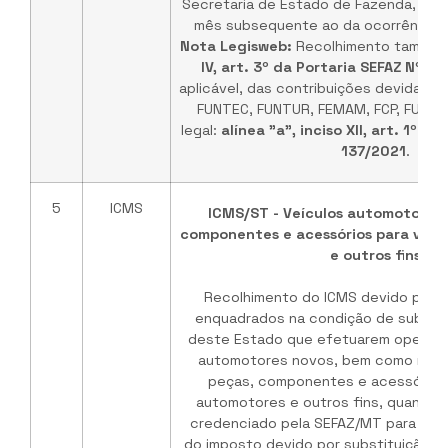
Secretaria de Estado de Fazenda, até 
mês subsequente ao da ocorrência d
Nota Legisweb:
Recolhimento também
IV, art. 3º da Portaria SEFAZ Nº 1
aplicável, das contribuições devidas 
FUNTEC, FUNTUR, FEMAM, FCP, FUS e
legal:
alínea "a", inciso XII, art. 1º d
137/2021
.
5
ICMS
ICMS/ST - Veículos automotores 
componentes e acessórios para veíc
e outros fins
Recolhimento do ICMS devido pelos
enquadrados na condição de substitu
deste Estado que efetuarem operaçõ
automotores novos, bem como nas
peças, componentes e acessórios 
automotores e outros fins, quando 
credenciado pela SEFAZ/MT para rec
do imposto devido por substituição tri