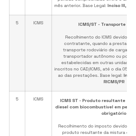
mês anterior. Base Legal:
Inciso III, A
5
ICMS
ICMS/ST - Transporte de 
Recolhimento do ICMS devido pel
contratante, quando a prestação 
transporte rodoviário de cargas for
transportador autônomo ou por tr
estabelecidas em outras unidades 
inscritos no CAD/ICMS, até o dia 05 d
ao das prestações. Base legal:
Inciso
RICMS/PR
5
ICMS
ICMS ST - Produto resultante da m
diesel com biocombustível em percen
obrigatório
Recolhimento do imposto devido na
produto resultante da mistura de ó