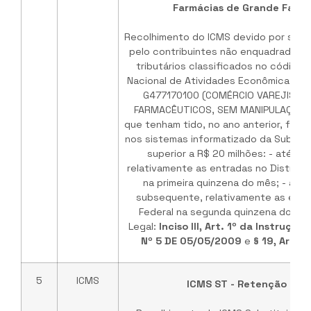
Farmácias de Grande Fatu
Recolhimento do ICMS devido por substi
pelo contribuintes não enquadrados 
tributários classificados no código 
Nacional de Atividades Econômica-Fisca
G477170100 (COMÉRCIO VAREJISTA
FARMACÊUTICOS, SEM MANIPULAÇÃO 
que tenham tido, no ano anterior, fat
nos sistemas informatizado da Subsecr
superior a R$ 20 milhões: - até o 
relativamente as entradas no Distrito 
na primeira quinzena do mês; - até 
subsequente, relativamente as entra
Federal na segunda quinzena do mês
Legal:
Inciso III, Art. 1º da Instruçã
Nº 5 DE 05/05/2009
e
§ 19, Art. 
5
ICMS
ICMS ST - Retenção na 