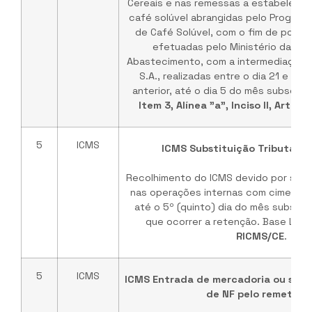
Cereais e nas remessas a estabelecime
café solúvel abrangidas pelo Progra
de Café Solúvel, com o fim de poste
efetuadas pelo Ministério da Agri
Abastecimento, com a intermediação d
S.A., realizadas entre o dia 21 e o ú
anterior, até o dia 5 do mês subsequ
Item 3, Alínea "a", Inciso II, Art. 
5
ICMS
ICMS Substituição Tributária
Recolhimento do ICMS devido por subst
nas operações internas com cimento d
até o 5º (quinto) dia do mês subseq
que ocorrer a retenção. Base Lega
RICMS/CE
.
5
ICMS
ICMS Entrada de mercadoria ou serv
de NF pelo remetent