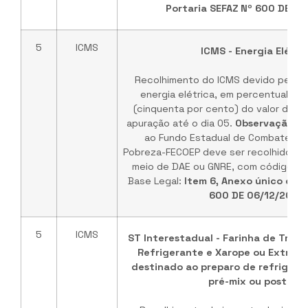
Portaria SEFAZ Nº 600 DE 0
5
ICMS
ICMS - Energia Elétri
Recolhimento do ICMS devido pelo 
energia elétrica, em percentual não
(cinquenta por cento) do valor devi
apuração até o dia 05.
Observação:
O 
ao Fundo Estadual de Combate e E
Pobreza-FECOEP deve ser recolhido no
meio de DAE ou GNRE, com código de 
Base Legal:
Item 6, Anexo único da P
600 DE 06/12/2023
.
5
ICMS
ST Interestadual - Farinha de Trigo,
Refrigerante e Xarope ou Extrat
destinado ao preparo de refriger
pré-mix ou post-mix