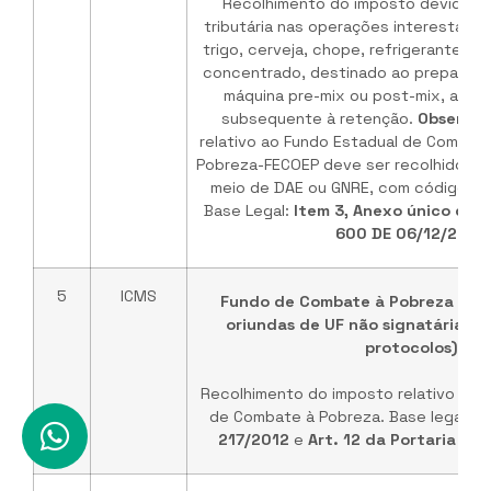
Recolhimento do imposto devido po
tributária nas operações interestadua
trigo, cerveja, chope, refrigerante e 
concentrado, destinado ao preparo d
máquina pre-mix ou post-mix, até o
subsequente à retenção.
Observaç
relativo ao Fundo Estadual de Combate
Pobreza-FECOEP deve ser recolhido no
meio de DAE ou GNRE, com código de 
Base Legal:
Item 3, Anexo único da P
600 DE 06/12/2023
5
ICMS
Fundo de Combate à Pobreza - ST
oriundas de UF não signatária de
protocolos)
Recolhimento do imposto relativo ao a
de Combate à Pobreza. Base legal:
Po
217/2012
e
Art. 12 da Portaria SE