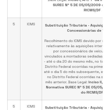
SUREC Nº 5 DE 05/05/2009
e
§ 1
RICMS/DF
5
ICMS
Substituição Tributária - Aquisições
Concessionárias de Veíc
Recolhimento do ICMS devido por subst
relativamente às aquisições interest
por concessionários de veículos
vinculados a montadoras sediadas no te
- até o dia 20 do mesmo mês, no tocan
Distrito Federal ocorridas na primeira 
até o dia 5 do mês subsequente, em re
no Distrito Federal ocorridas na seg
mês anterior. Base Legal:
Inciso II, Ar
Normativa SUREC Nº 5 DE 05/05/20
do RICMS/DF
5
ICMS
Substituição Tributária - Aquisições