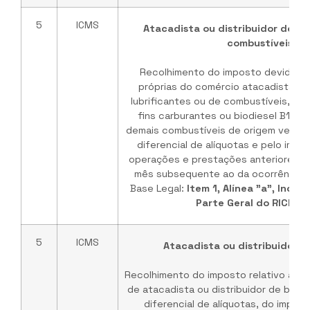
5
ICMS
Atacadista ou distribuidor de lu
combustíveis
Recolhimento do imposto devido p
próprias do comércio atacadista ou 
lubrificantes ou de combustíveis, incl
fins carburantes ou biodiesel B100
demais combustíveis de origem veget
diferencial de alíquotas e pelo impo
operações e prestações anteriores, a
mês subsequente ao da ocorrência d
Base Legal:
Item 1, Alínea "a", Inciso 
Parte Geral do RICMS
5
ICMS
Atacadista ou distribuidor d
Recolhimento do imposto relativo às o
de atacadista ou distribuidor de beb
diferencial de alíquotas, do impost