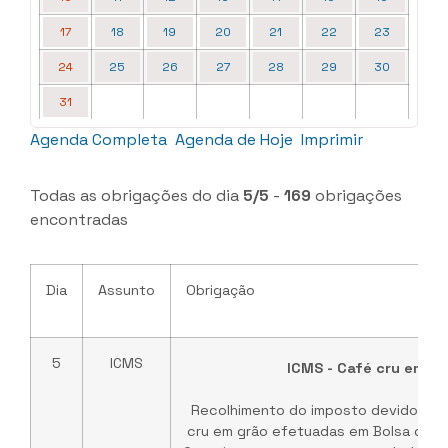
17
18
19
20
21
22
23
24
25
26
27
28
29
30
31
Agenda Completa
Agenda de Hoje
Imprimir
Todas as obrigações do dia
5/5
-
169
obrigações
encontradas
Dia
Assunto
Obrigação
5
ICMS
ICMS - Café cru em gr
Recolhimento do imposto devido nas
cru em grão efetuadas em Bolsa de M