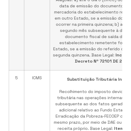
data de emissão do documento fisc
mercadoria do estabelecimento reme
em outro Estado, se a emissão do re
ocorrer na primeira quinzena; b) até o
segundo mês subsequente à data 
documento fiscal de saída da me
estabelecimento remetente fornec
Estado, se a emissão do referido doc
segunda quinzena. Base Legal:
Incisos 
Decreto Nº 72101 DE 25/1
5
ICMS
Substituição Tributária Inter
Recolhimento do imposto devido po
tributária nas operações internas, a
subsequente ao dos fatos geradore
adicional relativo ao Fundo Estadu
Erradicação da Pobreza-FECOEP deve 
mesmo prazo, por meio de DAE ou GNR
receita próprio. Base Legal:
Item 1,