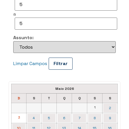
a
Assunto:
Limpar Campos
Maio 2026
D
S
T
Q
Q
S
S
1
2
3
4
5
6
7
8
9
10
11
12
13
14
15
16