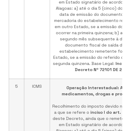
em Estado signatário de acordo int
Alagoas: a) até o dia 5 (cinco) do m
data de emissão do documento fisc
mercadoria do estabelecimento reme
em outro Estado, se a emissão do re
ocorrer na primeira quinzena; b) até o
segundo mês subsequente à data 
documento fiscal de saída da me
estabelecimento remetente fornec
Estado, se a emissão do referido doc
segunda quinzena. Base Legal:
Incisos 
Decreto Nº 72101 DE 25/1
5
ICMS
Operação Interestadual: Atac
medicamentos, drogas e produto
Recolhimento do imposto devido na hi
a que se refere o
inciso I do art. 5º
e
deste Decreto, ainda que o remetente 
em Estado signatário de acordo int
Alagoas: a) até o dia 5 (cinco) do m