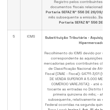
Registro pelos contribuintes que
documentos fiscais relacionados 
Portaria SEFAZ Nº 556 DE 26/09/201
mês subsequente a emissão. Base L
Portaria SEFAZ Nº 556 DE 26
5
ICMS
Substituição Tributária - Aquisições
Hipermercados
Recolhimento do ICMS devido por subst
correspondente às aquisições int
mercadorias pelos contribuintes class
de Classificação Nacional de Ativid
Fiscal (CNAE - Fiscal): G4711-3/01 (H
DE VENDA SUPERIOR A 5.000 METR
COMÉRCIO VAREJISTA): - até o dia 
tocante as entradas no Distrito Feder
primeira quinzena do mês; - até o
subsequente, relativamente as entra
Federal ocorridas na segunda quinzena
Base Legal:
Inciso I, Art. 1º da Ins