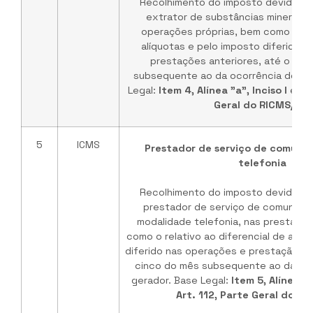
Recolhimento do imposto devido pel
extrator de substâncias minerais 
operações próprias, bem como pelo 
alíquotas e pelo imposto diferido 
prestações anteriores, até o dia
subsequente ao da ocorrência do fa
Legal:
Item 4, Alínea "a", Inciso I
e
§ 5
Geral do RICMS/MG
5
ICMS
Prestador de serviço de comuni
telefonia
Recolhimento do imposto devido pel
prestador de serviço de comunica
modalidade telefonia, nas prestaçõe
como o relativo ao diferencial de alíq
diferido nas operações e prestação ant
cinco do mês subsequente ao da oco
gerador. Base Legal:
Item 5, Alínea "a
Art. 112, Parte Geral do R