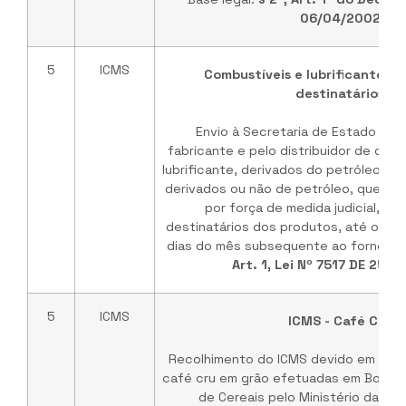
06/04/2002
5
ICMS
Combustíveis e lubrificantes -
destinatários
Envio à Secretaria de Estado da 
fabricante e pelo distribuidor de comb
lubrificante, derivados do petróleo, de
derivados ou não de petróleo, que não
por força de medida judicial, da
destinatários dos produtos, até os 05
dias do mês subsequente ao fornecim
Art. 1, Lei Nº 7517 DE 25/
5
ICMS
ICMS - Café Cru
Recolhimento do ICMS devido em rela
café cru em grão efetuadas em Bolsa 
de Cereais pelo Ministério da Agr