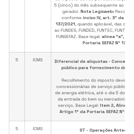
5 (cinco) do mês subsequente ao da o
gerador.
Nota Legisweb:
Recolhim
conforme
inciso IV, art. 3º da Po
137/2021
, quando aplicável, das cont
ao FUNDES, FUNDED, FUNTEC, FUNTUR, 
FUNGEFAZ. Base legal:
alínea "a", incis
Portaria SEFAZ Nº 137/2
5
ICMS
Diferencial de alíquotas - Concessio
público para fornecimento de ene
Recolhimento do imposto devido p
concessionárias de serviço público p
de energia elétrica, até o dia 5 do m
da entrada do bem ou mercadoria ou 
serviço. Base Legal:
Item 2, Alínea "c
Artigo 1° da Portaria SEFAZ Nº 13
5
ICMS
ST - Operações Anteced