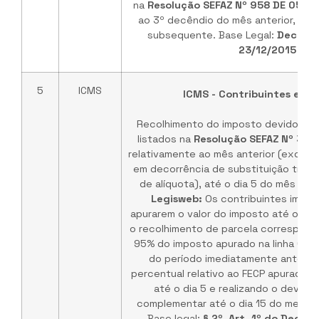
na
Resolução SEFAZ Nº 958 DE 05/0
ao 3º decêndio do mês anterior, até
subsequente. Base Legal:
Decreto
23/12/2015
5
ICMS
ICMS - Contribuintes espe
Recolhimento do imposto devido pel
listados na
Resolução SEFAZ Nº 393
relativamente ao mês anterior (exceto
em decorrência de substituição tributá
de alíquota), até o dia 5 do mês su
Legisweb:
Os contribuintes imposs
apurarem o valor do imposto até o dia
o recolhimento de parcela corresponde
95% do imposto apurado na linha 013 
do período imediatamente anterior
percentual relativo ao FECP apurado
até o dia 5 e realizando o devido
complementar até o dia 15 do mesmo
Base legal:
§ 2º, Art. 1º do Decre