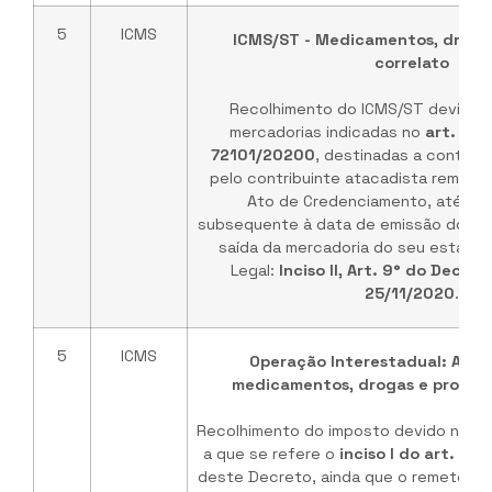
5
ICMS
ICMS/ST - Medicamentos, droga
correlato
Recolhimento do ICMS/ST devido n
mercadorias indicadas no
art. 1º 
72101/20200
, destinadas a contribu
pelo contribuinte atacadista remete
Ato de Credenciamento, até o d
subsequente à data de emissão do do
saída da mercadoria do seu estabe
Legal:
Inciso II, Art. 9° do Decre
25/11/2020
.
5
ICMS
Operação Interestadual: Atac
medicamentos, drogas e produto
Recolhimento do imposto devido na hi
a que se refere o
inciso I do art. 5º
e
deste Decreto, ainda que o remetente 