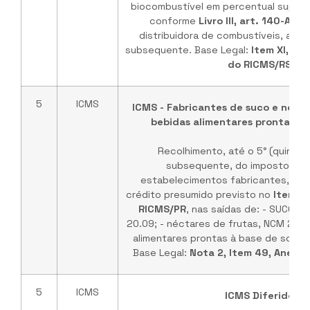
biocombustível em percentual superio
conforme
Livro III, art. 140-A
, p
distribuidora de combustíveis, até 
subsequente. Base Legal:
Item XI, Seç
do RICMS/RS
5
ICMS
ICMS - Fabricantes de suco e nécta
bebidas alimentares prontas à 
Recolhimento, até o 5° (quinto)
subsequente, do imposto dev
estabelecimentos fabricantes, ben
crédito presumido previsto no
Item 49
RICMS/PR
, nas saídas de: - SUCOS
20.09; - néctares de frutas, NCM 2202
alimentares prontas à base de soja,
Base Legal:
Nota 2, Item 49, Anexo 
5
ICMS
ICMS Diferido