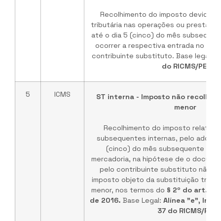
Recolhimento do imposto devido po
tributária nas operações ou prestaç
até o dia 5 (cinco) do mês subseque
ocorrer a respectiva entrada no est
contribuinte substituto. Base legal:
In
do RICMS/PE
.
5
ICMS
ST interna - Imposto não recolhido
menor
Recolhimento do imposto relativo
subsequentes internas, pelo adquire
(cinco) do mês subsequente ao d
mercadoria, na hipótese de o documen
pelo contribuinte substituto não ind
imposto objeto da substituição tributá
menor, nos termos do
§ 2º do art. 5º
de 2016.
Base Legal:
Alínea "e", Incis
37 do RICMS/PE