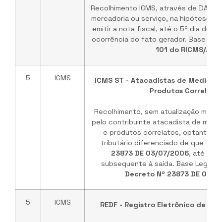
Recolhimento ICMS, através de DAR, p
mercadoria ou serviço, na hipótese d
emitir a nota fiscal, até o 5º dia do 
ocorrência do fato gerador. Base Leg
101 do RICMS/AL
.
5
ICMS
ICMS ST - Atacadistas de Medicam
Produtos Correlato
Recolhimento, sem atualização monet
pelo contribuinte atacadista de med
e produtos correlatos, optante pe
tributário diferenciado de que trat
23873 DE 03/07/2006
, até o d
subsequente à saída. Base Legal:
§
Decreto Nº 23873 DE 03/0
5
ICMS
REDF - Registro Eletrônico de Do