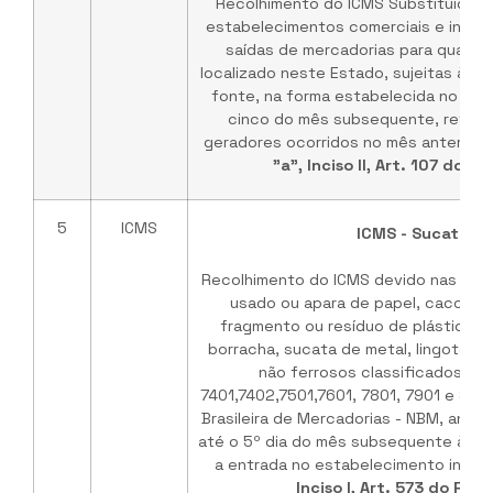
Recolhimento do ICMS Substituição T
estabelecimentos comerciais e indust
saídas de mercadorias para qualque
localizado neste Estado, sujeitas à r
fonte, na forma estabelecida no RIC
cinco do mês subsequente, refere
geradores ocorridos no mês anterior. 
"a", Inciso II, Art. 107 do 
5
ICMS
ICMS - Sucata
Recolhimento do ICMS devido nas ope
usado ou apara de papel, caco de v
fragmento ou resíduo de plástico, 
borracha, sucata de metal, lingote e
não ferrosos classificados na
7401,7402,7501,7601, 7801, 7901 e 800
Brasileira de Mercadorias - NBM, anter
até o 5º dia do mês subsequente àque
a entrada no estabelecimento industr
Inciso I, Art. 573 do RIC