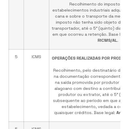
Recolhimento do imposto dev
estabelecimentos industriais adquire
cana e sobre o transporte da mesma,
imposto não tenha sido objeto de re
transportador, até o 5° (quinto) dia 
em que ocorreu a retenção. Base legal
RICMS/AL
.
5
ICMS
OPERAÇÕES REALIZADAS POR PRODUTO
Recolhimento, pelo destinatário dest
na documentação correspondente, d
na saída promovida por produtor situ
alagoano com destino a contribuinte
produtor ou extrator, até o 5° (qui
subsequente ao período em que a mer
estabelecimento, vedada a com
quaisquer créditos. Base legal:
Art. 