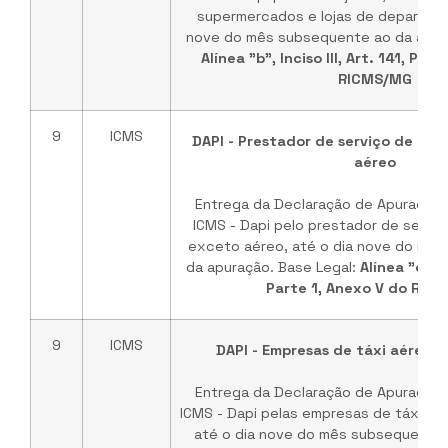
supermercados e lojas de departame
nove do mês subsequente ao da apura
Alínea "b", Inciso III, Art. 141, Par
RICMS/MG
9
ICMS
DAPI - Prestador de serviço de tra
aéreo
Entrega da Declaração de Apuração 
ICMS - Dapi pelo prestador de serviç
exceto aéreo, até o dia nove do mê
da apuração. Base Legal:
Alínea "c", In
Parte 1, Anexo V do RIC
9
ICMS
DAPI - Empresas de táxi aéreo 
Entrega da Declaração de Apuração 
ICMS - Dapi pelas empresas de táxi aé
até o dia nove do mês subsequente 