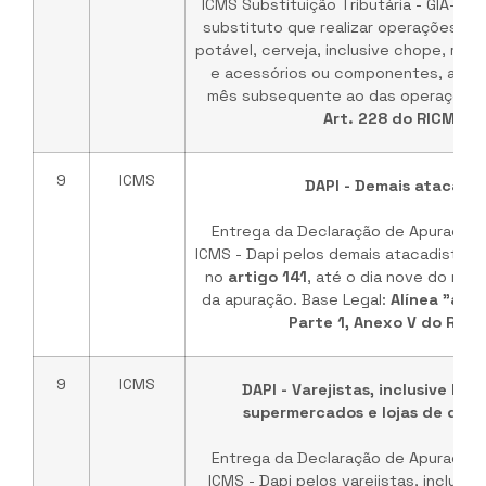
ICMS Substituição Tributária - GIA-ST,
substituto que realizar operações co
potável, cerveja, inclusive chope, refr
e acessórios ou componentes, até o 
mês subsequente ao das operações. 
Art. 228 do RICMS/P
9
ICMS
DAPI - Demais atacadis
Entrega da Declaração de Apuração 
ICMS - Dapi pelos demais atacadistas 
no
artigo 141
, até o dia nove do mê
da apuração. Base Legal:
Alínea "a", In
Parte 1, Anexo V do RIC
9
ICMS
DAPI - Varejistas, inclusive hi
supermercados e lojas de dep
Entrega da Declaração de Apuração 
ICMS - Dapi pelos varejistas, inclusi