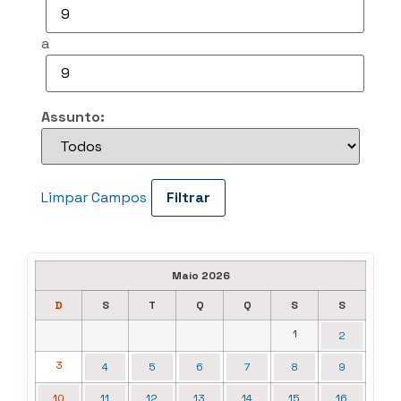
a
Assunto:
Limpar Campos
Maio 2026
D
S
T
Q
Q
S
S
1
2
3
4
5
6
7
8
9
10
11
12
13
14
15
16