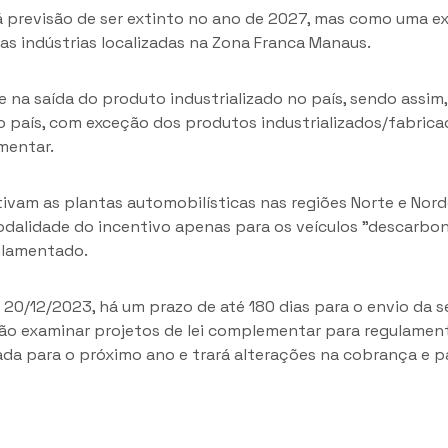
á previsão de ser extinto no ano de 2027, mas como uma e
s indústrias localizadas na Zona Franca Manaus.
 e na saída do produto industrializado no país, sendo assi
odo país, com exceção dos produtos industrializados/fabri
mentar.
ntivam as plantas automobilísticas nas regiões Norte e No
modalidade do incentivo apenas para os veículos "descarbo
ulamentado.
 20/12/2023, há um prazo de até 180 dias para o envio da 
vão examinar projetos de lei complementar para regulamen
ada para o próximo ano e trará alterações na cobrança e