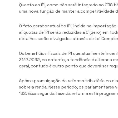
Quanto ao IPI, como não será integrado ao CBS h
uma nova função de manter a competitividade da
O fato gerador atual do IPI, incide na importação
alíquotas de IPI serão reduzidas a 0 (zero) em t
detalhes serão divulgados através de Lei Comple
Os benefícios fiscais de IPI que atualmente ince
31.12.2032, no entanto, a tendência é alterar a 
geral, contudo é outro ponto que deverá ser reg
Após a promulgação da reforma tributária no dia
sobre a renda. Nesse período, os parlamentares 
132. Essa segunda fase da reforma está program